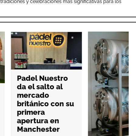
tradiciones y celebraciones más significativas para los
l Nuestro
l salto al
cado
ánico con su
mera
tura en
chester