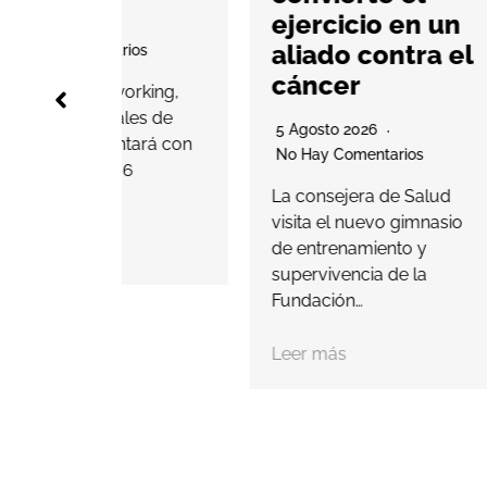
ejercicio en un
5 Agos
No Hay
aliado contra el
rios
cáncer
La com
working,
lanzad
nales de
5 Agosto 2026
Passpor
ntará con
No Hay Comentarios
jugado
36
La consejera de Salud
Leer m
visita el nuevo gimnasio
de entrenamiento y
supervivencia de la
Fundación…
Leer más