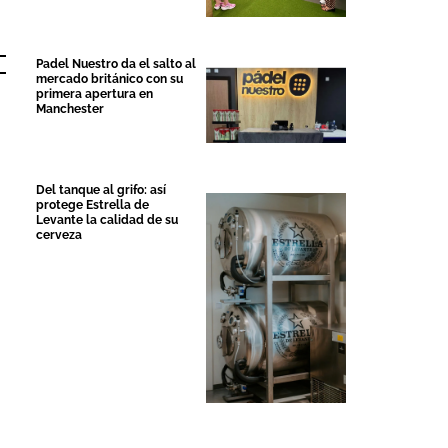
Padel Nuestro da el salto al
mercado británico con su
primera apertura en
Manchester
Del tanque al grifo: así
protege Estrella de
Levante la calidad de su
Hefame
cerveza
Clerhp celebra
refuerza la
15 años
ciberseguridad
afianzando su
de las farmacia
expansión
con una nueva
internacional
guía práctica
4 Agosto 2026
6 Agosto 2026
No Hay Comentarios
No Hay Comentarios