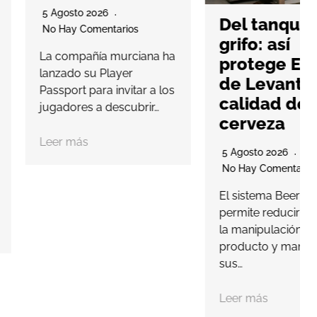
to 2026
Del tanque al
 Comentarios
grifo: así
pañía murciana ha
protege Estrella
o su Player
de Levante la
t para invitar a los
calidad de su
res a descubrir…
cerveza
ás
5 Agosto 2026
No Hay Comentarios
El sistema Beer Drive
permite reducir al mínimo
la manipulación del
producto y mantener
sus…
Leer más