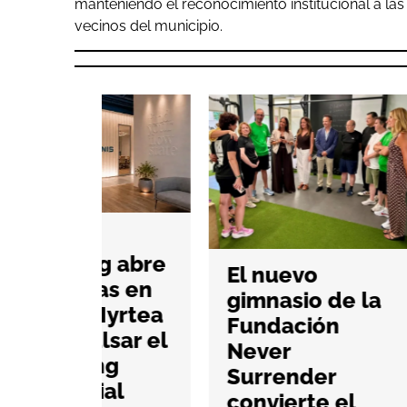
manteniendo el reconocimiento institucional a las 
vecinos del municipio.
Pade
da e
g abre
El nuevo
mer
as en
gimnasio de la
brit
Myrtea
Fundación
pri
lsar el
Never
aper
ng
Surrender
Man
ial
convierte el