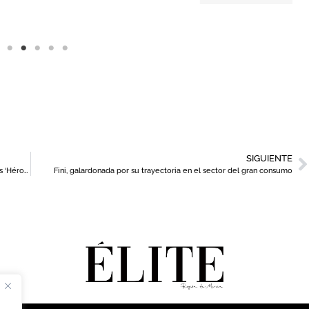
SIGUIENTE
Descubre los finalistas al Premio Caixabank Jóvenes Empresarios ‘Héroes’ de AJE
Fini, galardonada por su trayectoria en el sector del gran consumo