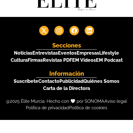
Secciones
Noticias
Entrevistas
Eventos
Empresas
Lifestyle
Cultura
Firmas
Revistas PDF
EM Videos
EM Podcast
Información
Suscríbete
Contacto
Publicidad
Quiénes Somos
Carta de la Directora
@2025 Élite Murcia. Hecho con
por SONOMA
Aviso legal
Política de privacidad
Política de cookies