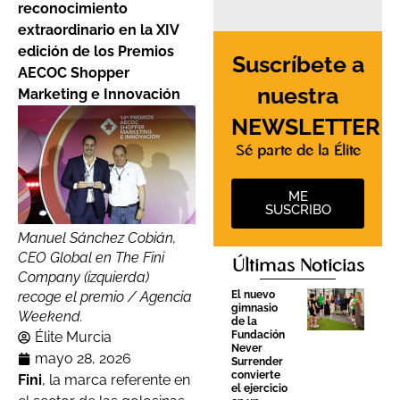
reconocimiento
extraordinario en la XIV
edición de los Premios
Suscríbete a
AECOC Shopper
nuestra
Marketing e Innovación
NEWSLETTER
Sé parte de la Élite
ME
SUSCRIBO
Manuel Sánchez Cobián,
CEO Global en The Fini
Últimas Noticias
Company (izquierda)
El nuevo
recoge el premio / Agencia
gimnasio
Weekend.
de la
Fundación
Élite Murcia
Never
mayo 28, 2026
Surrender
convierte
Fini
, la marca referente en
el ejercicio