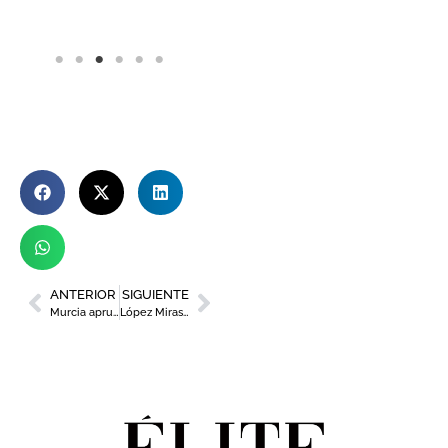
ANTERIOR
SIGUIENTE
Murcia aprueba sus festivos locales para 2027: serán el 30 de marzo y el 14 de septiembre
López Miras anuncia remodelaciones en su equipo de Gobierno: incorpora a Joaquín Buendía en Agricultura y a Isabel Ayala en Salud