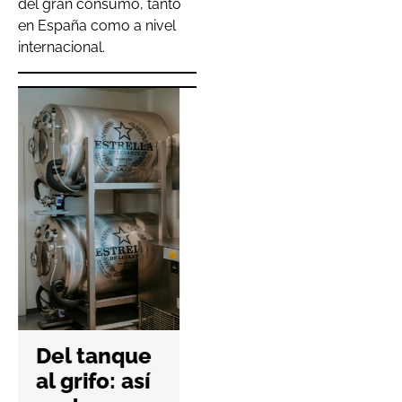
del gran consumo, tanto
en España como a nivel
internacional.
Clerhp
celebra 15
años
afianzando
su
expansión
internacion
Del tanque
al
al grifo: así