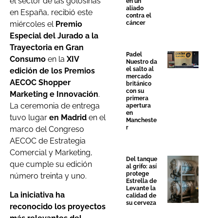
el sector de las golosinas
en un
aliado
en España, recibió este
contra el
cáncer
miércoles el
Premio
Especial del Jurado a la
Trayectoria en Gran
Padel
Consumo
en la
XIV
Nuestro da
el salto al
edición de los Premios
mercado
AECOC Shopper
británico
con su
Marketing e Innovación
.
primera
La ceremonia de entrega
apertura
en
tuvo lugar
en Madrid
en el
Mancheste
r
marco del Congreso
AECOC de Estrategia
Comercial y Marketing,
Del tanque
que cumple su edición
al grifo: así
protege
número treinta y uno.
Estrella de
Levante la
La iniciativa ha
calidad de
su cerveza
reconocido los proyectos