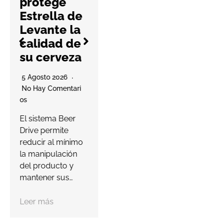
protege
4 Agosto 2026
Estrella de
No Hay Comentari
Levante la
Os
calidad de
La compañía
su cerveza
prevé entregar
este año las
O
5 Agosto 2026
primeras viviendas
No Hay Comentari
de su proyecto en
Os
Punta Cana,…
d
El sistema Beer
c
Drive permite
Leer más
C
reducir al mínimo
C
la manipulación
del producto y
mantener sus…
Leer más