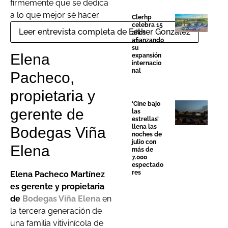
firmemente que se dedica
a lo que mejor sé hacer.
Clerhp
celebra 15
años
afianzando
su
Elena
expansión
internacio
nal
Pacheco,
propietaria y
‘Cine bajo
gerente de
las
estrellas’
llena las
Bodegas Viña
noches de
julio con
Elena
más de
7.000
espectado
res
Elena Pacheco Martínez
es gerente y propietaria
de
Bodegas Viña Elena
en
la tercera generación de
una familia vitivinícola de