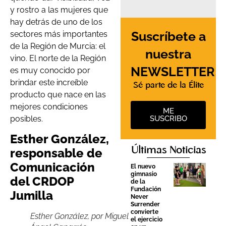
y rostro a las mujeres que
hay detrás de uno de los
Suscríbete a
sectores más importantes
de la Región de Murcia: el
nuestra
vino. El norte de la Región
NEWSLETTER
es muy conocido por
brindar este increíble
Sé parte de la Élite
producto que nace en las
mejores condiciones
ME
posibles.
SUSCRIBO
Esther González,
Últimas Noticias
responsable de
Comunicación
El nuevo
gimnasio
del CRDOP
de la
Fundación
Jumilla
Never
Surrender
convierte
Esther González, por Miguel
el ejercicio