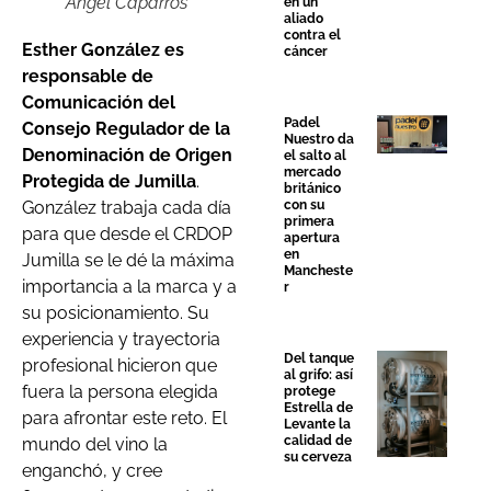
Ángel Caparrós
en un
aliado
contra el
Esther González es
cáncer
responsable de
Comunicación del
Padel
Consejo Regulador de la
Nuestro da
Denominación de Origen
el salto al
mercado
Protegida de Jumilla
.
británico
con su
González trabaja cada día
primera
para que desde el CRDOP
apertura
en
Jumilla se le dé la máxima
Mancheste
importancia a la marca y a
r
su posicionamiento. Su
experiencia y trayectoria
Del tanque
profesional hicieron que
al grifo: así
fuera la persona elegida
protege
Estrella de
para afrontar este reto. El
Levante la
calidad de
mundo del vino la
su cerveza
enganchó, y cree