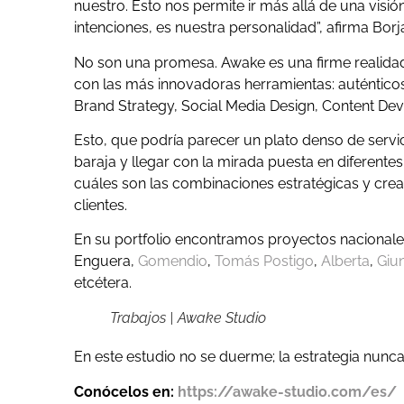
nuestro. Esto nos permite ir más allá de una visio
intenciones, es nuestra personalidad”, afirma Borj
No son una promesa. Awake es una firme realidad.
con las más innovadoras herramientas: auténtic
Brand Strategy, Social Media Design, Content De
Esto, que podría parecer un plato denso de servi
baraja y llegar con la mirada puesta en diferente
cuáles son las combinaciones estratégicas y cre
clientes.
En su portfolio encontramos proyectos nacionales
Enguera,
Gomendio
,
Tomás Postigo
,
Alberta
,
Giu
etcétera.
Trabajos | Awake Studio
En este estudio no se duerme; la estrategia nunc
Conócelos en:
https://awake-studio.com/es/