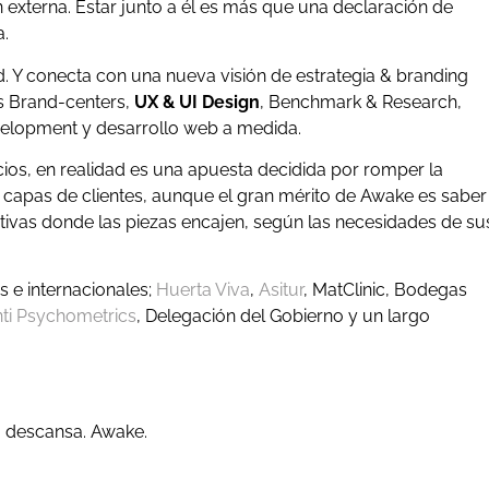
́n externa. Estar junto a él es más que una declaración de
a.
 Y conecta con una nueva visión de estrategia & branding
os Brand-centers,
UX & UI Design
, Benchmark & Research,
velopment y desarrollo web a medida.
cios, en realidad es una apuesta decidida por romper la
s capas de clientes, aunque el gran mérito de Awake es saber
ativas donde las piezas encajen, según las necesidades de su
 e internacionales;
Huerta Viva
,
Asitur
, MatClinic, Bodegas
nti Psychometrics
, Delegación del Gobierno y un largo
a descansa. Awake.