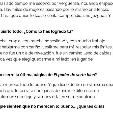
masiado tiempo me escondí por vergüenza. Y cuando empec
la. Hay miles de mujeres pasando por lo mismo en silencio.
. Para que quien lo lea se sienta comprendida, no juzgada. Y,
iarlo todo. ¿Cómo lo has logrado tú?
cha terapia, con mucha honestidad y con mucho trabajo
 hablarme con cariño, vestirme para mí, respetar mis límites,
no fue un día de revelación, fue un camino lleno de caídas,
da vez que elegí quedarme a mi lado, en lugar de
o cierre la última página de
El poder de verte bien
?
Que merece todo lo bueno. Y que tiene dentro de sí misma un
ría que lo cerrara con ganas de mirarse diferente, de
lie con su reflejo y se convierta en su mejor aliada.
 que sienten que no merecen lo bueno… ¿qué les dirías