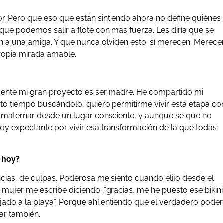
r. Pero que eso que están sintiendo ahora no define quiénes
que podemos salir a flote con más fuerza. Les diría que se
an a una amiga. Y que nunca olviden esto: sí merecen. Merece
propia mirada amable.
mente mi gran proyecto es ser madre. He compartido mi
nto tiempo buscándolo, quiero permitirme vivir esta etapa co
 maternar desde un lugar consciente, y aunque sé que no
toy expectante por vivir esa transformación de la que todas
a hoy?
ncias, de culpas. Poderosa me siento cuando elijo desde el
ujer me escribe diciendo: “gracias, me he puesto ese bikini
jado a la playa”. Porque ahí entiendo que el verdadero poder
lar también.