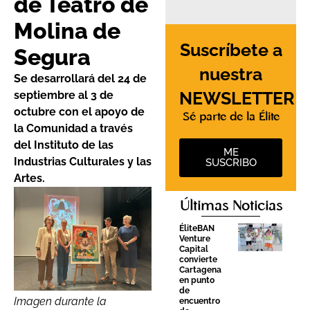
de Teatro de
Molina de
Suscríbete a
Segura
nuestra
Se desarrollará del 24 de
NEWSLETTER
septiembre al 3 de
octubre con el apoyo de
Sé parte de la Élite
la Comunidad a través
del Instituto de las
ME
Industrias Culturales y las
SUSCRIBO
Artes.
Últimas Noticias
ÉliteBAN
Venture
Capital
convierte
Cartagena
en punto
de
Imagen durante la
encuentro