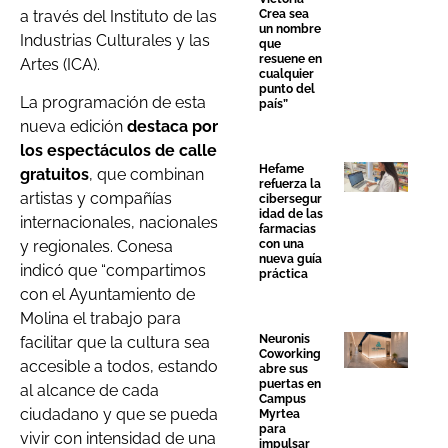
a través del Instituto de las
Crea sea
un nombre
Industrias Culturales y las
que
resuene en
Artes (ICA).
cualquier
punto del
La programación de esta
país”
nueva edición
destaca por
los espectáculos de calle
Hefame
gratuitos
, que combinan
refuerza la
artistas y compañías
cibersegur
idad de las
internacionales, nacionales
farmacias
con una
y regionales. Conesa
nueva guía
indicó que “compartimos
práctica
con el Ayuntamiento de
Molina el trabajo para
Neuronis
facilitar que la cultura sea
Coworking
accesible a todos, estando
abre sus
puertas en
al alcance de cada
Campus
ciudadano y que se pueda
Myrtea
para
vivir con intensidad de una
impulsar