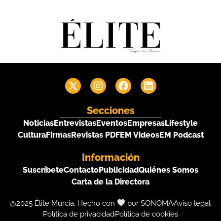
Secciones
Noticias
Entrevistas
Eventos
Empresas
Lifestyle
Cultura
Firmas
Revistas PDF
EM Videos
EM Podcast
Información
Suscríbete
Contacto
Publicidad
Quiénes Somos
Carta de la Directora
@2025 Élite Murcia. Hecho con
por SONOMA
Aviso legal
Política de privacidad
Política de cookies