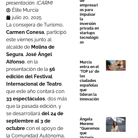
de
presentación. (CARM)
empresari
Élite Murcia
os para
impulsar
julio 20, 2025
la
inversión
La consejera de Turismo,
privada en
Carmen Conesa
, participó
startups
tecnológic
este viernes junto al
as
alcalde de
Molina de
Segura
,
José Ángel
Alfonso
, en la
Murcia
entra en el
presentación de la
56
‘TOP 10’ de
edición del Festival
las
ciudades
Internacional de Teatro
,
españolas
que
que este año contará con
lideran la
33 espectáculos
, dos más
innovación
que la pasada edición, y
se desarrollará
del 24 de
Ángela
septiembre al 3 de
Moreno:
octubre
con el apoyo de
“Queremos
que
la Comunidad Autónoma,
Victoria