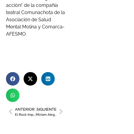
acción!’ de la compañía
teatral Comunachota de la
Asociación de Salud
Mental Molina y Comarca-
AFESMO.
ANTERIOR
SIGUIENTE
El Rock Imperium volverá a Cartagena del 3 al 5 de julio de 2026
Miriam Alegría: “El verdadero poder es compartir luz para que otras se atrevan a brillar también”