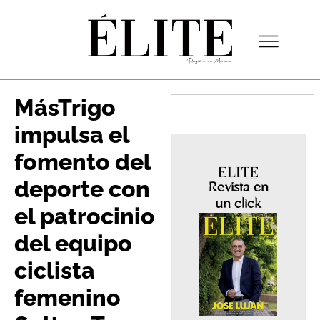
MásTrigo
impulsa el
fomento del
deporte con
Revista en
un click
el patrocinio
del equipo
ciclista
femenino