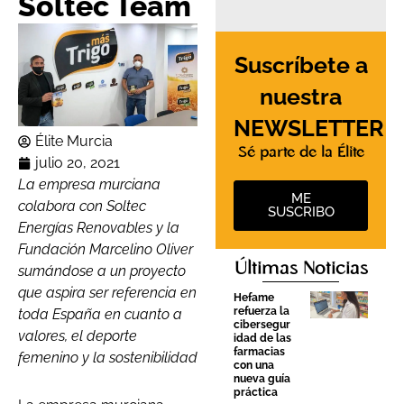
Soltec Team
Suscríbete a
nuestra
NEWSLETTER
Élite Murcia
Sé parte de la Élite
julio 20, 2021
La empresa murciana
ME
colabora con Soltec
SUSCRIBO
Energías Renovables y la
Fundación Marcelino Oliver
Últimas Noticias
sumándose a un proyecto
que aspira ser referencia en
Hefame
refuerza la
toda España en cuanto a
cibersegur
valores, el deporte
idad de las
farmacias
femenino y la sostenibilidad
con una
nueva guía
práctica