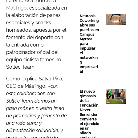
La empresa murciana
MásTrigo
, especializada en
la elaboración de panes
Neuronis
Coworking
especiales y snacks
abre sus
horneados, apuesta por el
puertas en
Campus
fomento del deporte con
Myrtea
para
la entrada como
impulsar
patrocinador oficial del
el
networkin
equipo ciclista femenino
g
Soltec Team.
empresari
al
Como explica Salva Pina,
CEO de MásTrigo, «
con
El nuevo
esta colaboración con
gimnasio
Soltec Team damos un
de la
Fundación
paso más en nuestra línea
Never
Surrender
de promoción y fomento de
convierte
una vida sana y
el ejercicio
en un
alimentación saludable, y
aliado
en nuestro concepto de
contra el