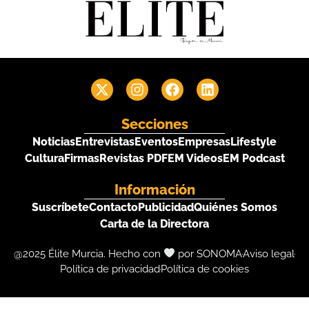
Secciones
Noticias
Entrevistas
Eventos
Empresas
Lifestyle
Cultura
Firmas
Revistas PDF
EM Videos
EM Podcast
Información
Suscríbete
Contacto
Publicidad
Quiénes Somos
Carta de la Directora
@2025 Élite Murcia. Hecho con
por SONOMA
Aviso legal
Política de privacidad
Política de cookies