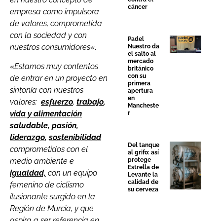
cáncer
empresa como impulsora
de valores, comprometida
con la sociedad y con
Padel
nuestros consumidores
«.
Nuestro da
el salto al
mercado
«
Estamos muy contentos
británico
con su
de entrar en un proyecto en
primera
sintonía con nuestros
apertura
en
valores:
esfuerzo
,
trabajo
,
Mancheste
vida y alimentación
r
saludable
,
pasión
,
liderazgo
,
sostenibilidad
Del tanque
comprometidos con el
al grifo: así
medio ambiente e
protege
Estrella de
igualdad,
con un equipo
Levante la
calidad de
femenino de ciclismo
su cerveza
ilusionante surgido en la
Región de Murcia, y que
aspira a ser referencia en