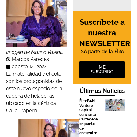
Suscríbete a
nuestra
NEWSLETTER
Sé parte de la Élite
Imagen de Marina Valenti.
Marcos Paredes
agosto 14, 2024
ME
SUSCRIBO
La materialidad y el color
son los protagonistas de
este nuevo espacio de la
Últimas Noticias
cadena de heladerías
ÉliteBAN
ubicado en la céntrica
Venture
Calle Trapería.
Capital
convierte
Cartagena
en punto
de
encuentro