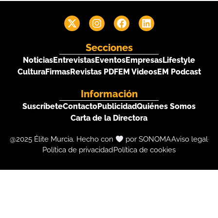
Secciones
Noticias
Entrevistas
Eventos
Empresas
Lifestyle
Cultura
Firmas
Revistas PDF
EM Videos
EM Podcast
Información
Suscríbete
Contacto
Publicidad
Quiénes Somos
Carta de la Directora
@2025 Élite Murcia. Hecho con
por SONOMA
Aviso legal
Política de privacidad
Política de cookies