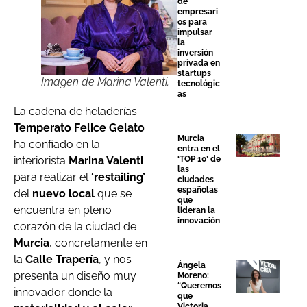
de
empresari
os para
impulsar
la
inversión
privada en
startups
Imagen de Marina Valenti.
tecnológic
as
La cadena de heladerías
Temperato Felice Gelato
Murcia
ha confiado en la
entra en el
‘TOP 10’ de
interiorista
Marina Valenti
las
para realizar el
‘restailing’
ciudades
españolas
del
nuevo local
que se
que
encuentra en pleno
lideran la
innovación
corazón de la ciudad de
Murcia
, concretamente en
la
Calle Trapería
, y nos
Ángela
presenta un diseño muy
Moreno:
“Queremos
innovador donde la
que
Victoria