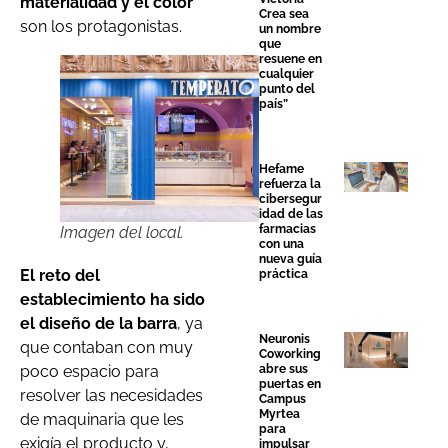
materialidad y el color
Crea sea
son los protagonistas.
un nombre
que
resuene en
cualquier
punto del
país”
Hefame
refuerza la
cibersegur
idad de las
farmacias
Imagen del local.
con una
nueva guía
El reto del
práctica
establecimiento ha sido
el diseño de la barra
, ya
Neuronis
que contaban con muy
Coworking
abre sus
poco espacio para
puertas en
resolver las necesidades
Campus
Myrtea
de maquinaria que les
para
exigía el producto y,
impulsar