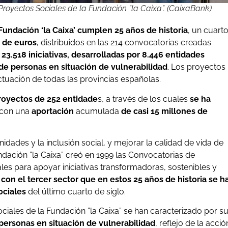
 Proyectos Sociales de la Fundación ”la Caixa”. (CaixaBank)
Fundación ‘la Caixa’ cumplen 25 años de historia
, un cuart
 de euros
, distribuidos en las 214 convocatorias creadas
23.518 iniciativas, desarrolladas por 8.446 entidades
de personas en situación de vulnerabilidad
. Los proyectos
tuación de todas las provincias españolas.
royectos de 252 entidade
s, a través de los cuales
se ha
 con una
aportación
acumulada
de casi 15 millones de
dades y la inclusión social, y mejorar la calidad de vida de
undación ”la Caixa” creó en 1999 las Convocatorias de
ales para apoyar iniciativas transformadoras, sostenibles y
con el tercer sector que en estos 25 años de historia se h
ociales
del último cuarto de siglo.
ciales de la Fundación ”la Caixa” se han caracterizado por s
personas en situación de vulnerabilidad
, reflejo de la acció