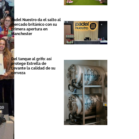
Padel Nuestro da el salto al
mercado británico con su
primera apertura en
Manchester
Del tanque al grifo: así
protege Estrella de
Levante la calidad de su
cerveza