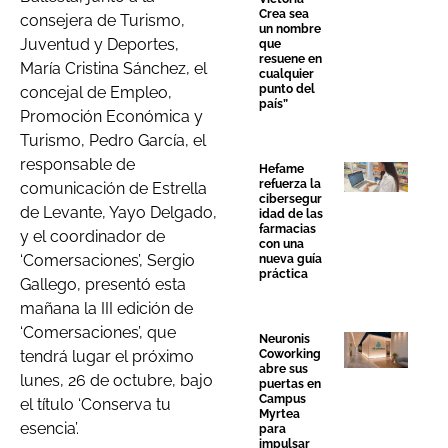
Crea sea
consejera de Turismo,
un nombre
Juventud y Deportes,
que
resuene en
María Cristina Sánchez, el
cualquier
punto del
concejal de Empleo,
país”
Promoción Económica y
Turismo, Pedro García, el
responsable de
Hefame
refuerza la
comunicación de Estrella
cibersegur
de Levante, Yayo Delgado,
idad de las
farmacias
y el coordinador de
con una
‘Comersaciones’, Sergio
nueva guía
práctica
Gallego, presentó esta
mañana la III edición de
‘Comersaciones’, que
Neuronis
Coworking
tendrá lugar el próximo
abre sus
lunes, 26 de octubre, bajo
puertas en
Campus
el título ‘Conserva tu
Myrtea
esencia’.
para
impulsar