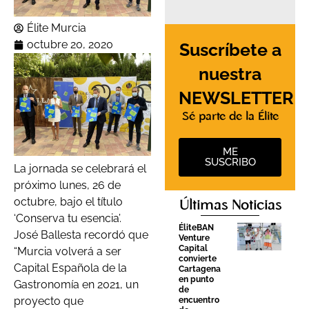
Élite Murcia
octubre 20, 2020
Suscríbete a
nuestra
NEWSLETTER
Sé parte de la Élite
ME
SUSCRIBO
La jornada se celebrará el
próximo lunes, 26 de
octubre, bajo el título
Últimas Noticias
‘Conserva tu esencia’.
ÉliteBAN
José Ballesta recordó que
Venture
Capital
“Murcia volverá a ser
convierte
Capital Española de la
Cartagena
en punto
Gastronomía en 2021, un
de
proyecto que
encuentro