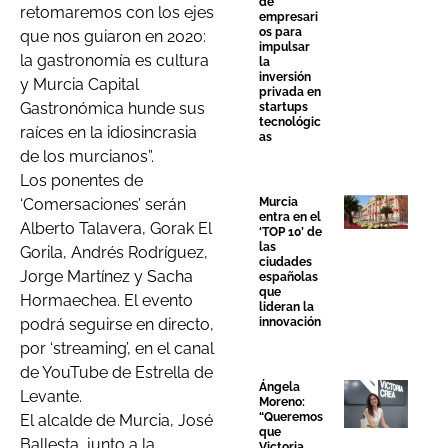
de
retomaremos con los ejes
empresari
os para
que nos guiaron en 2020:
impulsar
la gastronomía es cultura
la
inversión
y Murcia Capital
privada en
Gastronómica hunde sus
startups
tecnológic
raíces en la idiosincrasia
as
de los murcianos”.
Los ponentes de
Murcia
‘Comersaciones’ serán
entra en el
Alberto Talavera, Gorak El
‘TOP 10’ de
las
Gorila, Andrés Rodríguez,
ciudades
Jorge Martínez y Sacha
españolas
que
Hormaechea. El evento
lideran la
innovación
podrá seguirse en directo,
por ‘streaming’, en el canal
de YouTube de Estrella de
Ángela
Levante.
Moreno:
“Queremos
El alcalde de Murcia, José
que
Ballesta, junto a la
Victoria