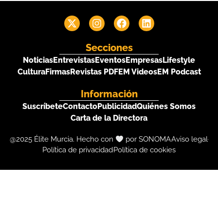
Secciones
Noticias
Entrevistas
Eventos
Empresas
Lifestyle
Cultura
Firmas
Revistas PDF
EM Videos
EM Podcast
Información
Suscríbete
Contacto
Publicidad
Quiénes Somos
Carta de la Directora
@2025 Élite Murcia. Hecho con
por SONOMA
Aviso legal
Política de privacidad
Política de cookies