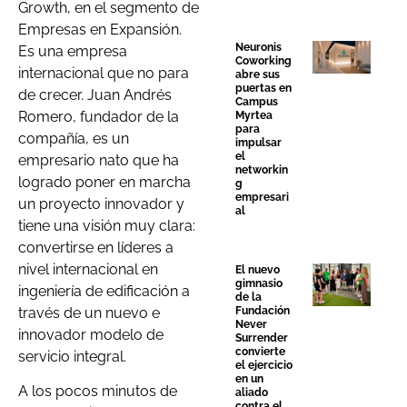
Growth, en el segmento de
Empresas en Expansión.
Neuronis
Es una empresa
Coworking
internacional que no para
abre sus
puertas en
de crecer. Juan Andrés
Campus
Romero, fundador de la
Myrtea
para
compañía, es un
impulsar
el
empresario nato que ha
networkin
logrado poner en marcha
g
empresari
un proyecto innovador y
al
tiene una visión muy clara:
convertirse en líderes a
nivel internacional en
El nuevo
gimnasio
ingeniería de edificación a
de la
través de un nuevo e
Fundación
Never
innovador modelo de
Surrender
convierte
servicio integral.
el ejercicio
en un
A los pocos minutos de
aliado
contra el