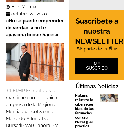
Élite Murcia
octubre 22, 2020
Suscríbete a
«
No se puede emprender
de verdad si no te
nuestra
apasiona lo que hace
s
»
NEWSLETTER
Sé parte de la Élite
ME
SUSCRIBO
Últimas Noticias
CLERHP Estructuras
se
Hefame
mantiene como la única
refuerza la
empresa de la Región de
cibersegur
idad de las
Murcia que cotiza en el
farmacias
con una
Mercado Alternativo
nueva guía
Bursátil (MaB), ahora BME
práctica