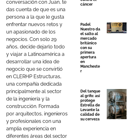
conversación con Juan, te
cáncer
das cuenta de que es una
persona a la que le gusta
enfrentar nuevos retos y
Padel
Nuestro da
un apasionado de los
el salto al
mercado
negocios. Con solo 29
británico
años, decide dejarlo todo
con su
primera
y viajar a Latinoamérica a
apertura
desarrollar una idea de
en
Mancheste
negocio que se convirtió
r
en CLERHP Estructuras,
una compañía dedicada
principalmente al sector
Del tanque
al grifo: así
de la ingeniería y la
protege
Estrella de
construcción. Formada
Levante la
por arquitectos, ingenieros
calidad de
su cerveza
y profesionales con una
amplia experiencia en
diferentes áreas del sector