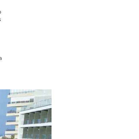
o
s
a