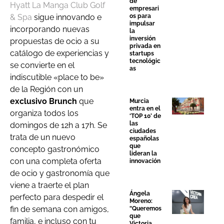
de
Hyatt La Manga Club Golf
empresari
os para
& Spa
sigue innovando e
impulsar
incorporando nuevas
la
inversión
propuestas de ocio a su
privada en
catálogo de experiencias y
startups
tecnológic
se convierte en el
as
indiscutible «place to be»
de la Región con un
exclusivo Brunch
que
Murcia
entra en el
organiza todos los
‘TOP 10’ de
las
domingos de 12h a 17h. Se
ciudades
trata de un nuevo
españolas
que
concepto gastronómico
lideran la
con una completa oferta
innovación
de ocio y gastronomía que
viene a traerte el plan
Ángela
perfecto para despedir el
Moreno:
fin de semana con amigos,
“Queremos
que
familia, e incluso con tu
Victoria