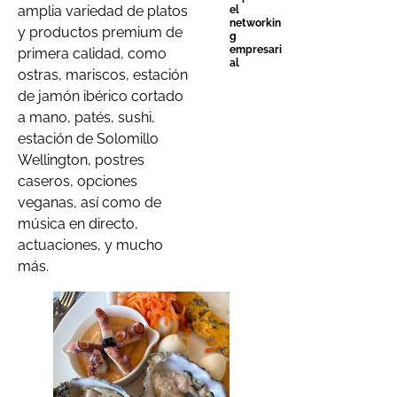
amplia variedad de platos
el
networkin
y productos premium de
g
empresari
primera calidad, como
al
ostras, mariscos, estación
de jamón ibérico cortado
a mano, patés, sushi,
estación de Solomillo
Wellington, postres
caseros, opciones
veganas, así como de
música en directo,
actuaciones, y mucho
más.