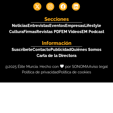
Secciones
Noticias
Entrevistas
Eventos
Empresas
Lifestyle
Cultura
Firmas
Revistas PDF
EM Videos
EM Podcast
Información
Suscríbete
Contacto
Publicidad
Quiénes Somos
Carta de la Directora
@2025 Élite Murcia. Hecho con
por SONOMA
Aviso legal
Política de privacidad
Política de cookies