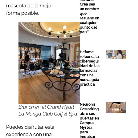
Crea sea
mascota de la mejor
un nombre
forma posible.
que
resuene en
cualquier
punto del
país”
Hefame
refuerza la
cibersegur
idad de las
farmacias
con una
nueva guía
práctica
Neuronis
Brunch en el Grand Hyatt
Coworking
La Manga Club Golf & Spa
abre sus
puertas en
Campus
Puedes disfrutar esta
Myrtea
para
experiencia con una
impulsar