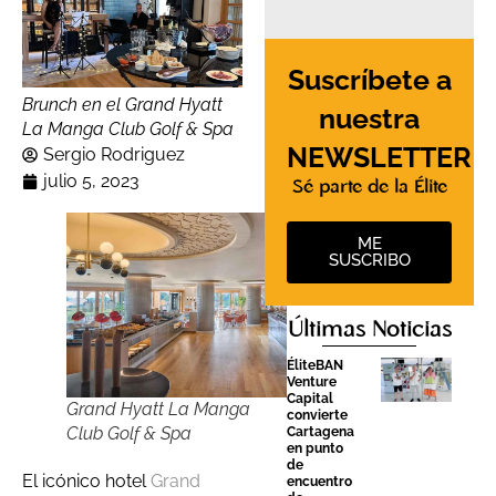
Suscríbete a
Brunch en el Grand Hyatt
nuestra
La Manga Club Golf & Spa
NEWSLETTER
Sergio Rodriguez
julio 5, 2023
Sé parte de la Élite
ME
SUSCRIBO
Últimas Noticias
ÉliteBAN
Venture
Capital
Grand Hyatt La Manga
convierte
Club Golf & Spa
Cartagena
en punto
de
El icónico hotel
Grand
encuentro