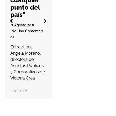
La cooperativa
6 Agosto 2026
elabora un
No Hay Comentari
decálogo de
Os
buenas prácticas
para ayudar a las
Este nuevo
farmacias a
coworking, que
proteger…
abrirá a finales de
septiembre,
Leer más
contará con 11
despachos, 36
puestos…
Leer más