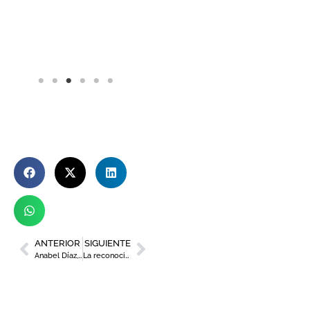
ANTERIOR
SIGUIENTE
Anabel Díaz, vicepresidenta de Uber, analiza el futuro de la movilidad y el transporte en los Desayunos de Murcia Diario
La reconocida pianista Zee Zee y el director Pablo González se suman a la Sinfónica regional en dos conciertos en el Víctor Villegas y El Batel