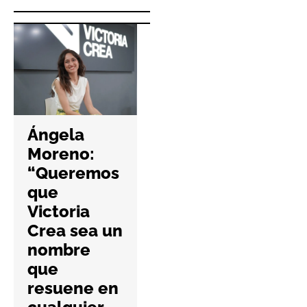
Hefame
Neuronis
refuerza la
Coworking
ciberseguri
abre sus
dad de las
puertas en
farmacias
Campus
con una
Myrtea
nueva guía
para
práctica
impulsar el
networking
6 Agosto 2026
No Hay Comentari
empresaria
Os
l