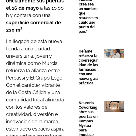
oficialmente sus puertas
Crea sea
el 16 de mayo
a las 10:00
un nombre
que
h y contará con una
resuene en
superficie comercial de
cualquier
punto del
230 m²
.
país”
La llegada de esta nueva
tienda a una ciudad
Hefame
universitaria, joven y
refuerza la
cibersegur
dinámica como Murcia
idad de las
farmacias
refuerza la alianza entre
con una
Percassi y El Grupo Lego.
nueva guía
práctica
Con el carácter vibrante
de la Costa Cálida y una
comunidad local alineada
Neuronis
con los valores de
Coworking
abre sus
creatividad, diversión e
puertas en
innovación de la marca,
Campus
Myrtea
este nuevo espacio aspira
para
impulsar