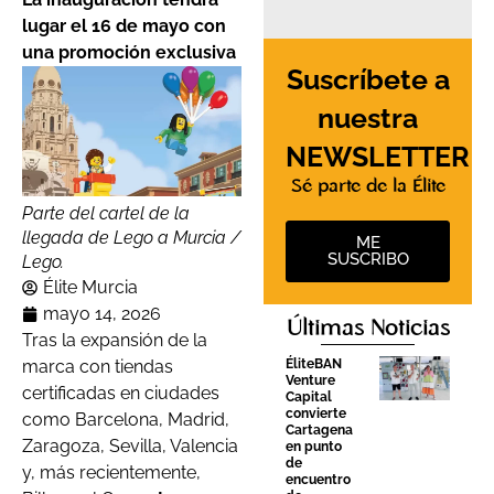
lugar el 16 de mayo con
una promoción exclusiva
Suscríbete a
nuestra
NEWSLETTER
Sé parte de la Élite
Parte del cartel de la
llegada de Lego a Murcia /
ME
SUSCRIBO
Lego.
Élite Murcia
mayo 14, 2026
Últimas Noticias
Tras la expansión de la
marca con tiendas
ÉliteBAN
Venture
certificadas en ciudades
Capital
convierte
como Barcelona, Madrid,
Cartagena
Zaragoza, Sevilla, Valencia
en punto
de
y, más recientemente,
encuentro