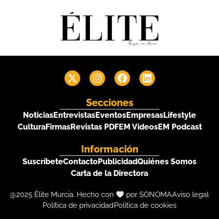
Secciones
Noticias
Entrevistas
Eventos
Empresas
Lifestyle
Cultura
Firmas
Revistas PDF
EM Videos
EM Podcast
Información
Suscríbete
Contacto
Publicidad
Quiénes Somos
Carta de la Directora
@2025 Élite Murcia. Hecho con
por SONOMA
Aviso legal
Política de privacidad
Política de cookies