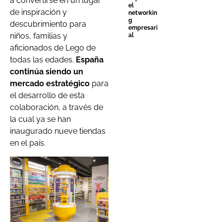
a convertirse en un lugar
el
de inspiración y
networkin
g
descubrimiento para
empresari
niños, familias y
al
aficionados de Lego de
todas las edades.
España
continúa siendo un
mercado estratégico
para
el desarrollo de esta
colaboración, a través de
la cual ya se han
inaugurado nueve tiendas
en el país.