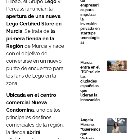
Bilbao, el Grupo
Lego
y
de
empresari
Percassi anuncian la
os para
impulsar
apertura de una nueva
la
Lego Certified Store en
inversión
privada en
Murcia
. Se trata de
la
startups
primera tienda en la
tecnológic
as
Región
de Murcia y nace
con el objetivo de
convertirse en un nuevo
Murcia
entra en el
punto de encuentro para
‘TOP 10’ de
los fans de Lego en la
las
ciudades
zona.
españolas
que
Ubicada en el centro
lideran la
innovación
comercial Nueva
Condomina
, uno de los
principales destinos
Ángela
comerciales de la región,
Moreno:
“Queremos
la tienda
abrirá
que
Victoria