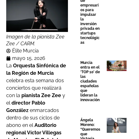
de
empresari
os para
impulsar
la
inversión
privada en
startups
Imagen de la pianista Zee
tecnológic
as
Zee / CARM.
Élite Murcia
mayo 15, 2026
Murcia
La
Orquesta Sinfónica de
entra en el
‘TOP 10’ de
la Región de Murcia
las
celebra esta semana dos
ciudades
españolas
conciertos que realizará
que
con la
pianista Zee Zee
y
lideran la
innovación
el
director Pablo
González
enmarcados
dentro de sus ciclos de
Ángela
abono en el
Auditorio
Moreno:
“Queremos
regional Víctor Villegas
que
Victoria