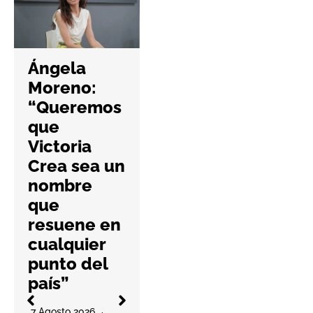
Hefame
refuerza la
Ángela
ciberseguri
Moreno:
dad de las
“Queremos
farmacias
que
con una
Victoria
nueva guía
Crea sea un
práctica
nombre
6 Agosto 2026
que
No Hay Comentari
resuene en
Os
l
cualquier
La cooperativa
punto del
elabora un
país”
decálogo de
O
buenas prácticas
7 Agosto 2026