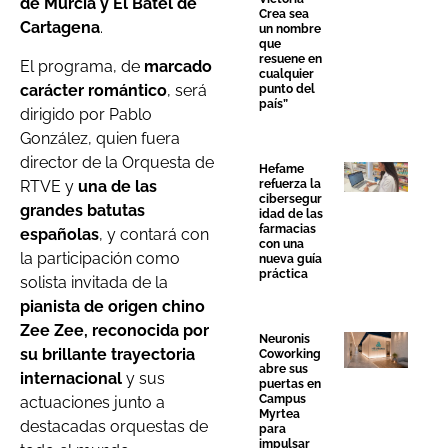
de Murcia y El Batel de
Crea sea
Cartagena
.
un nombre
que
resuene en
El programa, de
marcado
cualquier
carácter romántico
, será
punto del
país”
dirigido por Pablo
González, quien fuera
director de la Orquesta de
Hefame
RTVE y
una de las
refuerza la
cibersegur
grandes batutas
idad de las
farmacias
españolas
, y contará con
con una
la participación como
nueva guía
práctica
solista invitada de la
pianista de origen chino
Zee Zee, reconocida por
Neuronis
su brillante trayectoria
Coworking
abre sus
internacional
y sus
puertas en
Campus
actuaciones junto a
Myrtea
destacadas orquestas de
para
impulsar