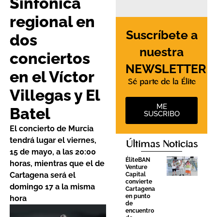
Sinfónica
regional en
Suscríbete a
dos
nuestra
conciertos
NEWSLETTER
en el Víctor
Sé parte de la Élite
Villegas y El
ME
Batel
SUSCRIBO
El concierto de Murcia
tendrá lugar el viernes,
Últimas Noticias
15 de mayo, a las 20:00
ÉliteBAN
horas, mientras que el de
Venture
Cartagena será el
Capital
convierte
domingo 17 a la misma
Cartagena
en punto
hora
de
encuentro