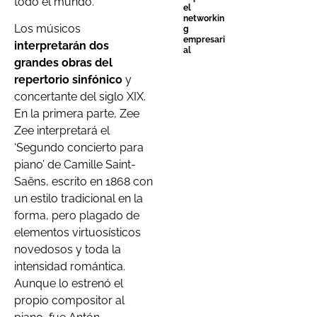
todo el mundo.
el
networkin
Los músicos
g
empresari
interpretarán dos
al
grandes obras del
repertorio sinfónico
y
concertante del siglo XIX.
En la primera parte, Zee
Zee interpretará el
‘Segundo concierto para
piano’ de Camille Saint-
Saëns, escrito en 1868 con
un estilo tradicional en la
forma, pero plagado de
elementos virtuosísticos
novedosos y toda la
intensidad romántica.
Aunque lo estrenó el
propio compositor al