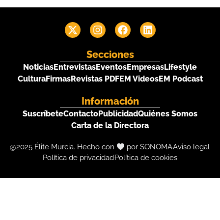
Secciones
Noticias
Entrevistas
Eventos
Empresas
Lifestyle
Cultura
Firmas
Revistas PDF
EM Videos
EM Podcast
Información
Suscríbete
Contacto
Publicidad
Quiénes Somos
Carta de la Directora
@2025 Élite Murcia. Hecho con
por SONOMA
Aviso legal
Política de privacidad
Política de cookies