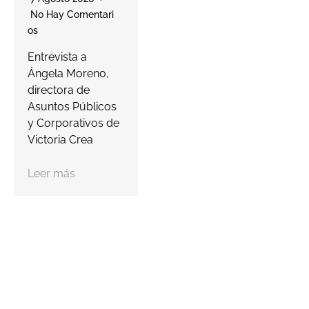
para ayudar a las
No Hay Comentari
farmacias a
Os
proteger…
a
Entrevista a
s
Ángela Moreno,
Leer más
c
directora de
Asuntos Públicos
y Corporativos de
Victoria Crea
Leer más