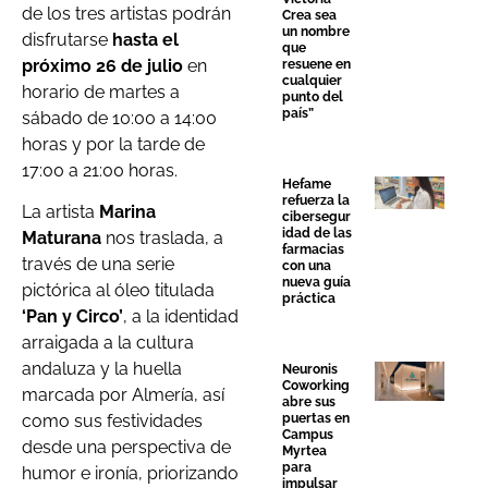
de los tres artistas podrán
Crea sea
un nombre
disfrutarse
hasta el
que
próximo 26 de julio
en
resuene en
cualquier
horario de martes a
punto del
país”
sábado de 10:00 a 14:00
horas y por la tarde de
17:00 a 21:00 horas.
Hefame
refuerza la
La artista
Marina
cibersegur
idad de las
Maturana
nos traslada, a
farmacias
través de una serie
con una
nueva guía
pictórica al óleo titulada
práctica
‘Pan y Circo’
, a la identidad
arraigada a la cultura
andaluza y la huella
Neuronis
Coworking
marcada por Almería, así
abre sus
puertas en
como sus festividades
Campus
desde una perspectiva de
Myrtea
para
humor e ironía, priorizando
impulsar