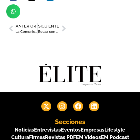
ANTERIOR
SIGUIENTE
La Comunidad apuesta por impulsar el enoturismo
‘Boca2 con Reserva 60’ de Estrella de Levante ya tiene ganadores en Murcia y Cartagena
Secciones
Noticias
Entrevistas
Eventos
Empresas
Lifestyle
Cultura
Firmas
Revistas PDF
EM Videos
EM Podcast