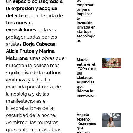
un
espacio consagrado a
de
empresari
la expresión y acogida
os para
impulsar
del arte
con la llegada de
la
tres nuevas
inversión
privada en
exposiciones
, esta vez
startups
protagonizadas por los
tecnológic
as
artistas
Borja Cabezas,
Alicia Frutos y Marina
Maturana
, unas obras que
Murcia
entra en el
muestran la belleza más
‘TOP 10’ de
significativa de la
cultura
las
ciudades
andaluza
y la huella
españolas
marcada por Almería, de
que
lideran la
la nostalgia y de las
innovación
manifestaciones e
interpretaciones de la
oscuridad de la noche.
Ángela
Moreno:
Asimismo, las muestras
“Queremos
que
que conforman las obras
Victoria