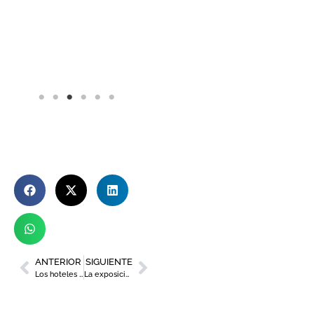
ANTERIOR
SIGUIENTE
Los hoteles de Murcia viven una Semana Santa y unas Fiestas de Primavera históricas
La exposición ‘Materia Interior’ en la Cárcel Vieja recibe más de 1.000 visitas al día