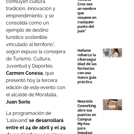
confluyen cultura,
Crea sea
tradición, innovación y
un nombre
que
emprendimiento, y se
resuene en
consolida como un
cualquier
punto del
ejemplo de destino
país”
turístico sostenible
vinculado al territorio”,
Hefame
según expuso la consejera
refuerza la
de Turismo, Cultura,
cibersegur
idad de las
Juventud y Deportes,
farmacias
Carmen Conesa
, que
con una
nueva guía
presentó hoy la tercera
práctica
edición de este evento con
el alcalde de Moratalla,
Juan Soria
.
Neuronis
Coworking
abre sus
La programación de
puertas en
Campus
‘Lalavand’
se desarrollará
Myrtea
entre el 24 de abril y el 29
para
impulsar