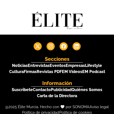
Secciones
Noticias
Entrevistas
Eventos
Empresas
Lifestyle
Cultura
Firmas
Revistas PDF
EM Videos
EM Podcast
Información
Suscríbete
Contacto
Publicidad
Quiénes Somos
Carta de la Directora
@2025 Élite Murcia. Hecho con
por SONOMA
Aviso legal
Política de privacidad
Política de cookies