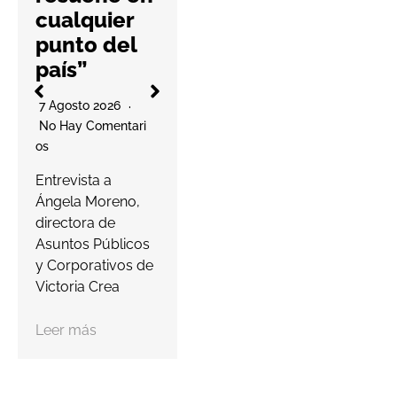
Os
l
cualquier
La cooperativa
punto del
elabora un
país”
decálogo de
O
buenas prácticas
7 Agosto 2026
para ayudar a las
No Hay Comentari
farmacias a
Os
proteger…
a
Entrevista a
s
Ángela Moreno,
Leer más
c
directora de
Asuntos Públicos
y Corporativos de
Victoria Crea
Leer más