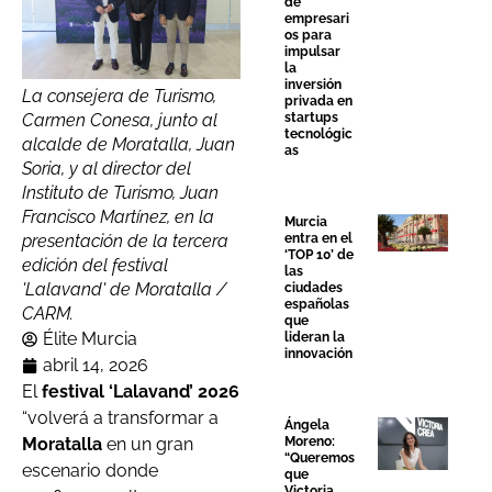
de
empresari
os para
impulsar
la
inversión
La consejera de Turismo,
privada en
Carmen Conesa, junto al
startups
tecnológic
alcalde de Moratalla, Juan
as
Soria, y al director del
Instituto de Turismo, Juan
Francisco Martínez, en la
Murcia
presentación de la tercera
entra en el
‘TOP 10’ de
edición del festival
las
'Lalavand' de Moratalla /
ciudades
españolas
CARM.
que
Élite Murcia
lideran la
innovación
abril 14, 2026
El
festival ‘Lalavand’ 2026
“volverá a transformar a
Ángela
Moratalla
en un gran
Moreno:
“Queremos
escenario donde
que
Victoria