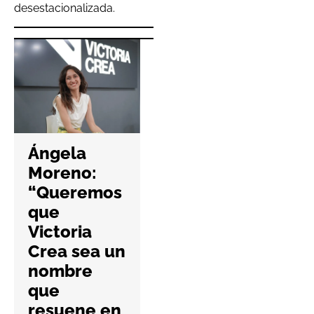
desestacionalizada.
Hefame
refuerza la
Ángela
ciberseguri
Moreno:
dad de las
“Queremos
farmacias
que
con una
Victoria
nueva guía
Crea sea un
práctica
nombre
6 Agosto 2026
que
No Hay Comentari
resuene en