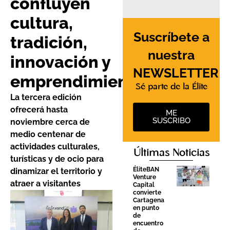
confluyen
cultura,
Suscríbete a
tradición,
nuestra
innovación y
NEWSLETTER
emprendimiento
Sé parte de la Élite
La tercera edición
ofrecerá hasta
ME
SUSCRIBO
noviembre cerca de
medio centenar de
actividades culturales,
Últimas Noticias
turísticas y de ocio para
ÉliteBAN
dinamizar el territorio y
Venture
atraer a visitantes
Capital
convierte
Cartagena
en punto
de
encuentro