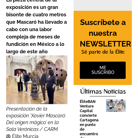
exposición es un gran
bisonte de cuatro metros
Suscríbete a
que Mascaró ha llevado a
cabo con una labor
nuestra
compleja de meses de
NEWSLETTER
fundición en México a lo
largo de este año
Sé parte de la Élite
ME
SUSCRIBO
Últimas Noticias
ÉliteBAN
Venture
Presentación de la
Capital
exposición ‘Xavier Mascaró:
convierte
Cartagena
Del origen mágico’ en la
en punto
Sala Verónicas / CARM.
de
encuentro
Élite Murcia