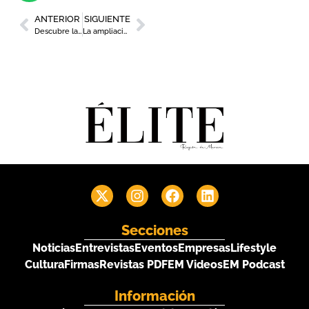
ANTERIOR
SIGUIENTE
Descubre las más de 40 actividades de la programación de Matavendimia
La ampliación del tranvía de Murcia hasta la estación del Carmen avanza con el encargo del anteproyecto
Secciones
Noticias
Entrevistas
Eventos
Empresas
Lifestyle
Cultura
Firmas
Revistas PDF
EM Videos
EM Podcast
Información