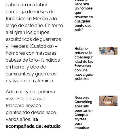
cabo con una labor
Crea sea
un nombre
compleja de meses de
que
resuene en
fundición en México a lo
cualquier
largo de este año. En torno
punto del
país”
a él giran los grupos
escultóricos de guerreros
y ‘Keepers’ (Custodios) –
Hefame
hombres con máscaras
refuerza la
cibersegur
cabeza de toro- fundidos
idad de las
farmacias
en hierro; y otro de
con una
caminantes y guerreros
nueva guía
práctica
realizados en aluminio.
Además, y por primera
Neuronis
vez, esta obra que
Coworking
Mascaró llevaba
abre sus
puertas en
planteando desde hace
Campus
varios años,
irá
Myrtea
para
acompañada del estudio
impulsar