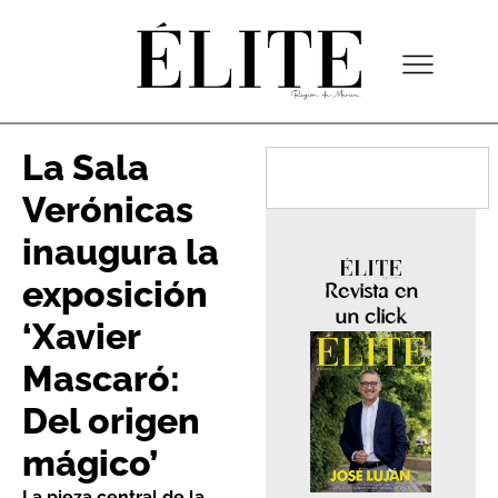
La Sala
Verónicas
inaugura la
exposición
Revista en
un click
‘Xavier
Mascaró:
Del origen
mágico’
La pieza central de la