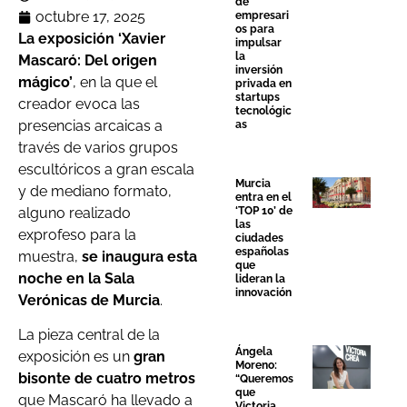
de
octubre 17, 2025
empresari
os para
La exposición ‘Xavier
impulsar
la
Mascaró: Del origen
inversión
mágico’
, en la que el
privada en
startups
creador evoca las
tecnológic
presencias arcaicas a
as
través de varios grupos
escultóricos a gran escala
Murcia
y de mediano formato,
entra en el
alguno realizado
‘TOP 10’ de
las
exprofeso para la
ciudades
españolas
muestra,
se inaugura esta
que
noche en la Sala
lideran la
innovación
Verónicas de Murcia
.
La pieza central de la
Ángela
exposición es un
gran
Moreno:
bisonte de cuatro metros
“Queremos
que
que Mascaró ha llevado a
Victoria