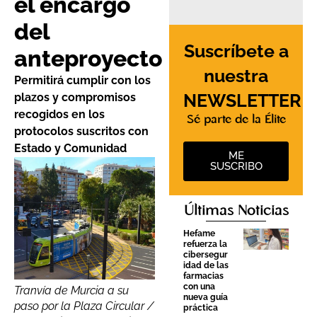
el encargo
del
Suscríbete a
anteproyecto
nuestra
Permitirá cumplir con los
NEWSLETTER
plazos y compromisos
recogidos en los
Sé parte de la Élite
protocolos suscritos con
Estado y Comunidad
ME
SUSCRIBO
Últimas Noticias
Hefame
refuerza la
cibersegur
idad de las
farmacias
con una
Tranvía de Murcia a su
nueva guía
paso por la Plaza Circular /
práctica