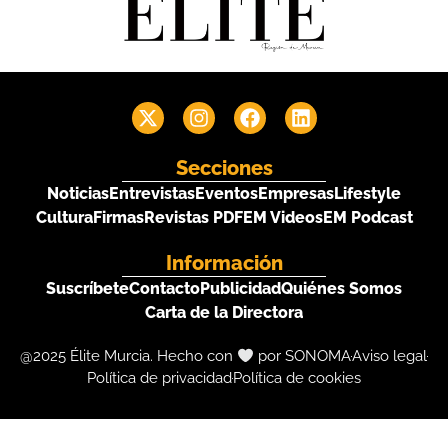
Secciones
Noticias
Entrevistas
Eventos
Empresas
Lifestyle
Cultura
Firmas
Revistas PDF
EM Videos
EM Podcast
Información
Suscríbete
Contacto
Publicidad
Quiénes Somos
Carta de la Directora
@2025 Élite Murcia. Hecho con
por SONOMA
Aviso legal
Política de privacidad
Política de cookies