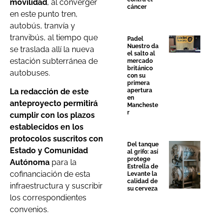
movilidad
, al converger
cáncer
en este punto tren,
autobús, tranvía y
tranvibús, al tiempo que
Padel
Nuestro da
se traslada allí la nueva
el salto al
estación subterránea de
mercado
británico
autobuses.
con su
primera
apertura
La redacción de este
en
anteproyecto permitirá
Mancheste
r
cumplir con los plazos
establecidos en los
protocolos suscritos con
Del tanque
Estado y Comunidad
al grifo: así
protege
Autónoma
para la
Estrella de
cofinanciación de esta
Levante la
calidad de
infraestructura y suscribir
su cerveza
los correspondientes
convenios.