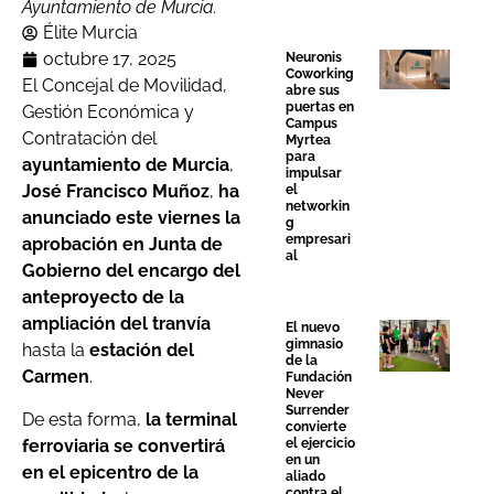
Ayuntamiento de Murcia.
Élite Murcia
octubre 17, 2025
Neuronis
Coworking
El Concejal de Movilidad,
abre sus
puertas en
Gestión Económica y
Campus
Contratación del
Myrtea
para
ayuntamiento de Murcia
,
impulsar
José Francisco Muñoz
,
ha
el
networkin
anunciado este viernes la
g
empresari
aprobación en Junta de
al
Gobierno del encargo del
anteproyecto de la
ampliación del tranvía
El nuevo
gimnasio
hasta la
estación del
de la
Carmen
.
Fundación
Never
Surrender
De esta forma,
la terminal
convierte
ferroviaria se convertirá
el ejercicio
en un
en el epicentro de la
aliado
contra el