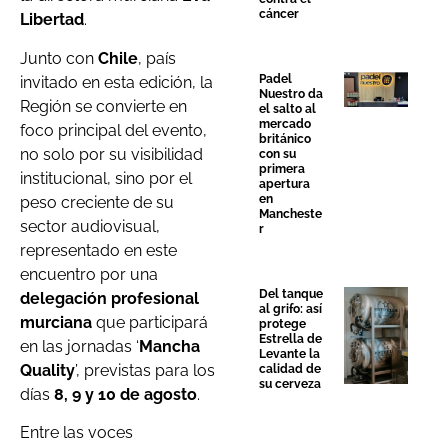
cáncer
Libertad
.
Junto con
Chile
, país
Padel
invitado en esta edición, la
Nuestro da
Región se convierte en
el salto al
mercado
foco principal del evento,
británico
no solo por su visibilidad
con su
primera
institucional, sino por el
apertura
en
peso creciente de su
Mancheste
sector audiovisual,
r
representado en este
encuentro por una
Del tanque
delegación profesional
al grifo: así
murciana
que participará
protege
Estrella de
en las jornadas ‘
Mancha
Levante la
Quality
’, previstas para los
calidad de
su cerveza
días
8, 9 y 10 de agosto
.
Entre las voces