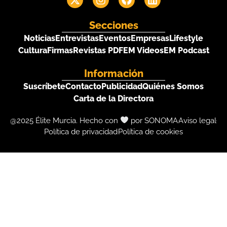
Secciones
Noticias
Entrevistas
Eventos
Empresas
Lifestyle
Cultura
Firmas
Revistas PDF
EM Videos
EM Podcast
Información
Suscríbete
Contacto
Publicidad
Quiénes Somos
Carta de la Directora
@2025 Élite Murcia. Hecho con
por SONOMA
Aviso legal
Política de privacidad
Política de cookies