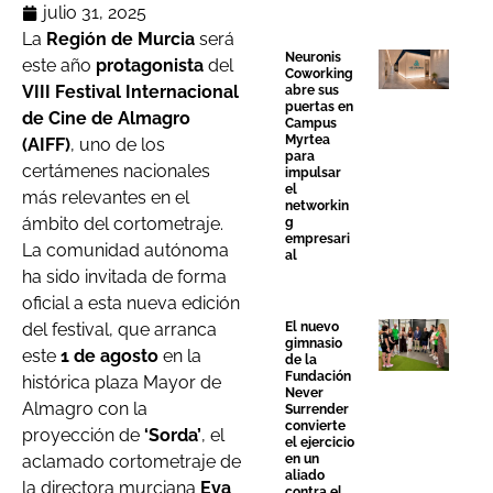
julio 31, 2025
La
Región de Murcia
será
Neuronis
este año
protagonista
del
Coworking
VIII Festival Internacional
abre sus
puertas en
de Cine de Almagro
Campus
Myrtea
(AIFF)
, uno de los
para
certámenes nacionales
impulsar
el
más relevantes en el
networkin
ámbito del cortometraje.
g
empresari
La comunidad autónoma
al
ha sido invitada de forma
oficial a esta nueva edición
El nuevo
del festival, que arranca
gimnasio
este
1 de agosto
en la
de la
Fundación
histórica plaza Mayor de
Never
Almagro con la
Surrender
convierte
proyección de
‘Sorda’
, el
el ejercicio
en un
aclamado cortometraje de
aliado
la directora murciana
Eva
contra el