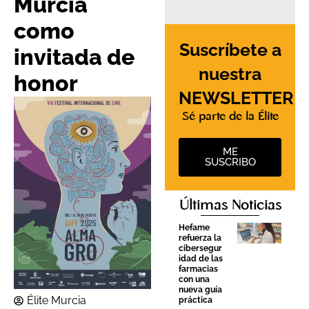
Murcia
como
Suscríbete a
invitada de
nuestra
honor
NEWSLETTER
Sé parte de la Élite
ME
SUSCRIBO
Últimas Noticias
Hefame
refuerza la
cibersegur
idad de las
farmacias
con una
nueva guía
Élite Murcia
práctica