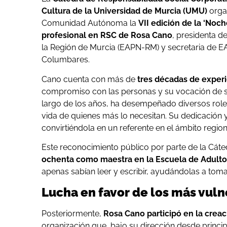
Cultura de la Universidad de Murcia (UMU)
organ
Comunidad Autónoma la
VII edición de la ‘Noch
profesional en RSC de Rosa Cano
, presidenta d
la Región de Murcia (EAPN-RM) y secretaria de E
Columbares.
Cano cuenta con más de
tres décadas de experie
compromiso con las personas y su vocación de ser
largo de los años, ha desempeñado diversos roles
vida de quienes más lo necesitan. Su dedicación 
convirtiéndola en un referente en el ámbito region
Este reconocimiento público por parte de la Cát
ochenta como maestra en la Escuela de Adulto
apenas sabían leer y escribir, ayudándolas a tomar
Lucha en favor de los más vul
Posteriormente,
Rosa Cano participó en la crea
organización que, bajo su dirección desde princi