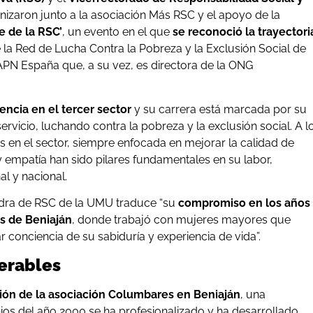
izaron junto a la asociación Más RSC y el apoyo de la
e de la RSC’
, un evento en el que
se reconoció la trayectori
e la Red de Lucha Contra la Pobreza y la Exclusión Social de
APN España que, a su vez, es directora de la ONG
ncia en el tercer sector
y su carrera está marcada por su
vicio, luchando contra la pobreza y la exclusión social. A l
 en el sector, siempre enfocada en mejorar la calidad de
y empatía han sido pilares fundamentales en su labor,
al y nacional.
edra de RSC de la UMU traduce “su
compromiso en los años
s de Beniaján
, donde trabajó con mujeres mayores que
 conciencia de su sabiduría y experiencia de vida”.
nerables
ción de la asociación Columbares en Beniaján
, una
pios del año 2000 se ha profesionalizado y ha desarrollado