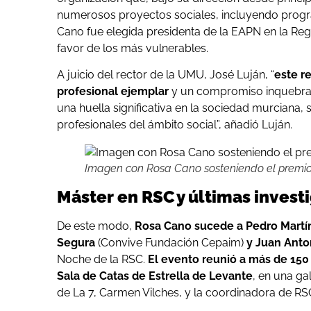
numerosos proyectos sociales, incluyendo progra
Cano fue elegida presidenta de la EAPN en la Reg
favor de los más vulnerables.
A juicio del rector de la UMU, José Luján, “
este r
profesional ejemplar
y un compromiso inquebrant
una huella significativa en la sociedad murciana,
profesionales del ámbito social”, añadió Luján.
Imagen con Rosa Cano sosteniendo el premio
Máster en RSC y últimas invest
De este modo,
Rosa Cano sucede a Pedro Martí
Segura
(Convive Fundación Cepaim)
y Juan Anto
Noche de la RSC.
El evento reunió a más de 150
Sala de Catas de Estrella de Levante
, en una ga
de La 7, Carmen Vilches, y la coordinadora de RS