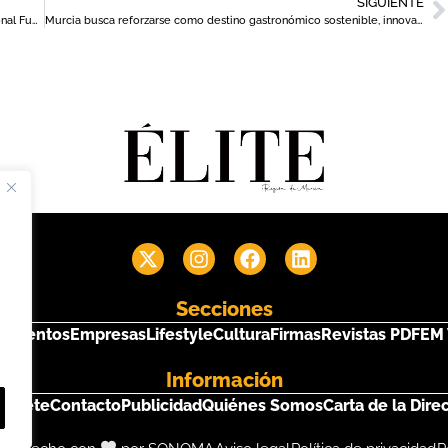
SIGUIENTE
El proyecto ‘Vinos Talentismo’ de Astrade recibe el premio nacional Fundación Randstad a la inclusión laboral
Murcia busca reforzarse como destino gastronómico sostenible, innovador y culturalmente arraigado
Secciones
s
Eventos
Empresas
Lifestyle
Cultura
Firmas
Revistas PDF
EM 
Información
críbete
Contacto
Publicidad
Quiénes Somos
Carta de la Dire