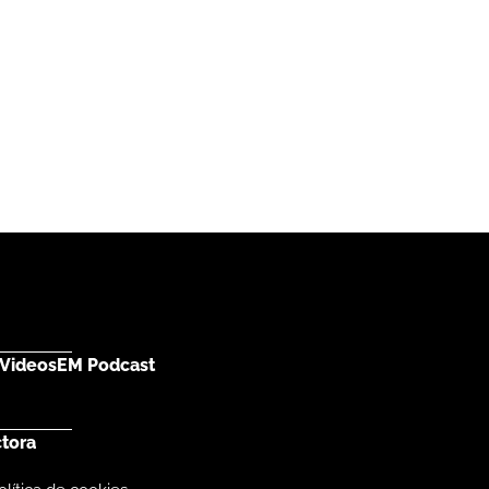
Videos
EM Podcast
ctora