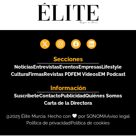
Secciones
Noticias
Entrevistas
Eventos
Empresas
Lifestyle
Cultura
Firmas
Revistas PDF
EM Videos
EM Podcast
Información
Suscríbete
Contacto
Publicidad
Quiénes Somos
Carta de la Directora
@2025 Élite Murcia. Hecho con
por SONOMA
Aviso legal
Política de privacidad
Política de cookies