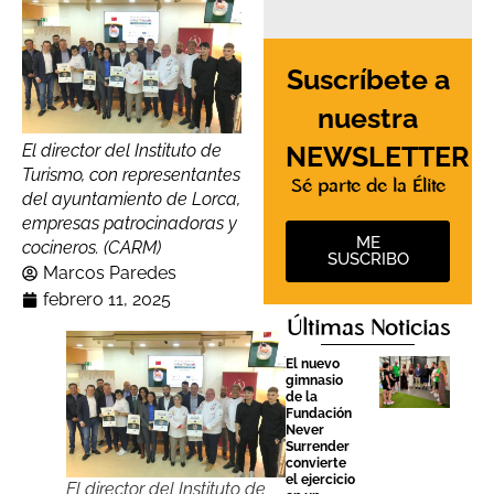
Suscríbete a
nuestra
NEWSLETTER
El director del Instituto de
Turismo, con representantes
Sé parte de la Élite
del ayuntamiento de Lorca,
empresas patrocinadoras y
ME
cocineros. (CARM)
SUSCRIBO
Marcos Paredes
febrero 11, 2025
Últimas Noticias
El nuevo
gimnasio
de la
Fundación
Never
Surrender
convierte
el ejercicio
El director del Instituto de