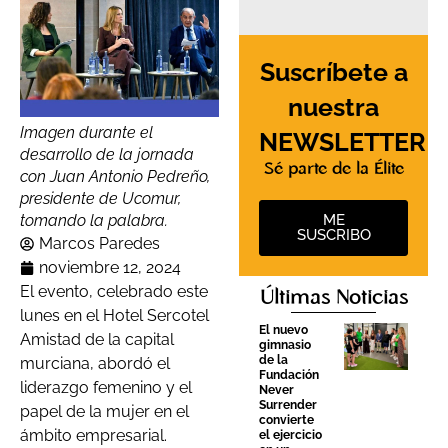
Suscríbete a
nuestra
Imagen durante el
NEWSLETTER
desarrollo de la jornada
Sé parte de la Élite
con Juan Antonio Pedreño,
presidente de Ucomur,
ME
tomando la palabra.
SUSCRIBO
Marcos Paredes
noviembre 12, 2024
El evento, celebrado este
Últimas Noticias
lunes en el Hotel Sercotel
El nuevo
Amistad de la capital
gimnasio
de la
murciana, abordó el
Fundación
liderazgo femenino y el
Never
Surrender
papel de la mujer en el
convierte
ámbito empresarial.
el ejercicio