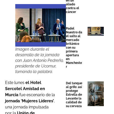
en un
aliado
contra el
cáncer
Padel
Nuestro da
el salto al
mercado
británico
con su
Imagen durante el
primera
desarrollo de la jornada
apertura
en
con Juan Antonio Pedreño,
Mancheste
presidente de Ucomur,
r
tomando la palabra.
Este lunes
el Hotel
Del tanque
al grifo: así
Sercotel Amistad en
protege
Murcia
fue escenario de la
Estrella de
Levante la
jornada ‘Mujeres Líderes’
,
calidad de
su cerveza
una jornada impulsada
por la
Unión de