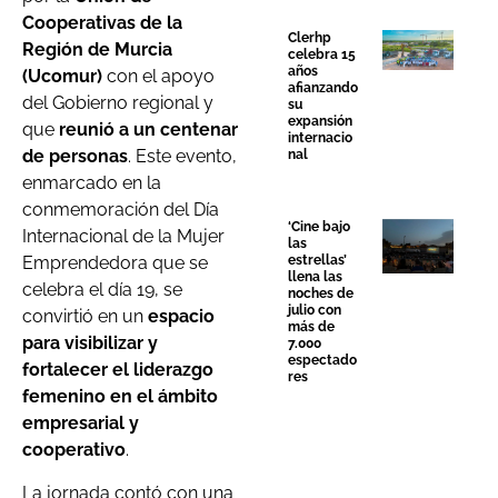
Cooperativas de la
Clerhp
Región de Murcia
celebra 15
años
(Ucomur)
con el apoyo
afianzando
del Gobierno regional y
su
expansión
que
reunió a un centenar
internacio
de personas
. Este evento,
nal
enmarcado en la
conmemoración del Día
‘Cine bajo
Internacional de la Mujer
las
estrellas’
Emprendedora que se
llena las
celebra el día 19, se
noches de
julio con
convirtió en un
espacio
más de
para visibilizar y
7.000
espectado
fortalecer el liderazgo
res
femenino en el ámbito
empresarial y
cooperativo
.
La jornada contó con una