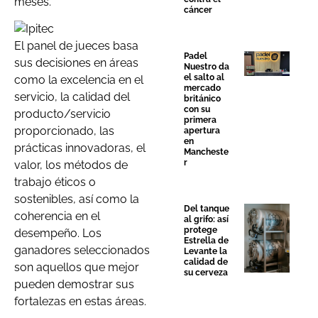
meses.
cáncer
El panel de jueces basa
Padel
sus decisiones en áreas
Nuestro da
el salto al
como la excelencia en el
mercado
servicio, la calidad del
británico
con su
producto/servicio
primera
proporcionado, las
apertura
en
prácticas innovadoras, el
Mancheste
r
valor, los métodos de
trabajo éticos o
sostenibles, así como la
Del tanque
coherencia en el
al grifo: así
protege
desempeño. Los
Estrella de
ganadores seleccionados
Levante la
calidad de
son aquellos que mejor
su cerveza
pueden demostrar sus
fortalezas en estas áreas.