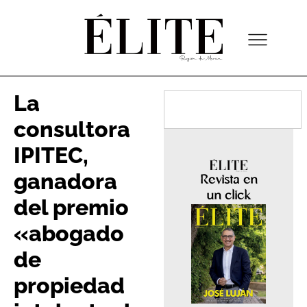
La
consultora
IPITEC,
ganadora
Revista en
un click
del premio
«abogado
de
propiedad