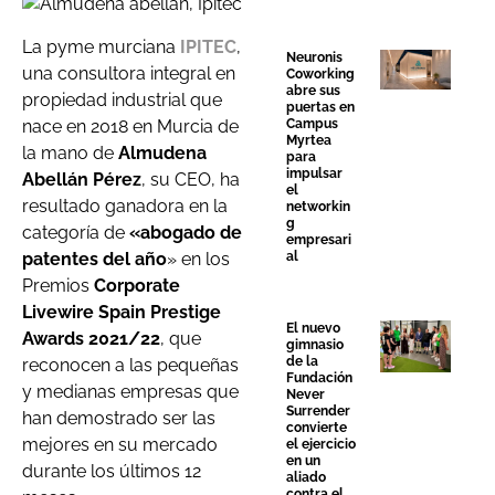
La pyme murciana
IPITEC
,
Neuronis
una consultora integral en
Coworking
abre sus
propiedad industrial que
puertas en
nace en 2018 en Murcia de
Campus
Myrtea
la mano de
Almudena
para
impulsar
Abellán Pérez
, su CEO, ha
el
resultado ganadora en la
networkin
g
categoría de
«abogado de
empresari
patentes del año
» en los
al
Premios
Corporate
Livewire Spain Prestige
El nuevo
Awards 2021/22
, que
gimnasio
de la
reconocen a las pequeñas
Fundación
y medianas empresas que
Never
Surrender
han demostrado ser las
convierte
mejores en su mercado
el ejercicio
en un
durante los últimos 12
aliado
contra el