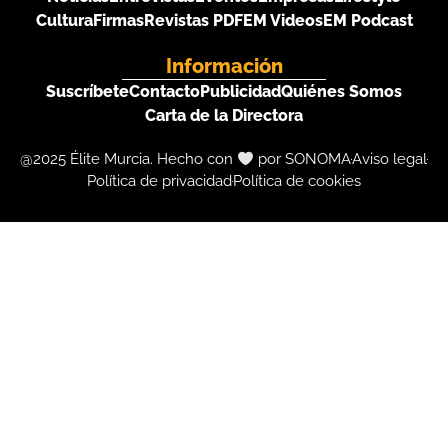
Cultura
Firmas
Revistas PDF
EM Videos
EM Podcast
Información
Suscríbete
Contacto
Publicidad
Quiénes Somos
Carta de la Directora
@2025 Élite Murcia. Hecho con
por SONOMA
Aviso legal
Política de privacidad
Política de cookies