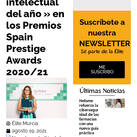
intelectual
del año » en
Suscríbete a
los Premios
nuestra
Spain
NEWSLETTER
Prestige
Sé parte de la Élite
Awards
ME
2020/21
SUSCRIBO
Últimas Noticias
Hefame
refuerza la
cibersegur
idad de las
farmacias
Élite Murcia
con una
nueva guía
agosto 19, 2021
práctica