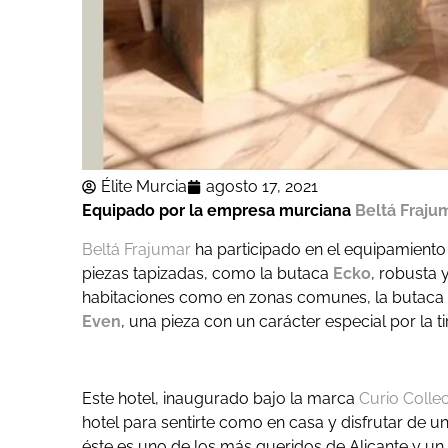
Élite Murcia
agosto 17, 2021
Equipado por la empresa murciana
Beltá Frajum
Beltá Frajumar
ha participado en el equipamiento
piezas tapizadas, como la butaca
Ecko
, robusta 
habitaciones como en zonas comunes, la butaca
Even
, una pieza con un carácter especial por la t
Este hotel, inaugurado bajo la marca
Curio Colle
hotel para sentirte como en casa y disfrutar de un
éste es uno de los más queridos de Alicante y un 