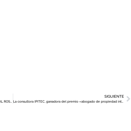
SIGUIENTE
LOS VINOS DOP JUMILLA PREMIADOS EN LAS CATAS THE GLOBAL ROSÉ MASTERS 2021
La consultora IPITEC, ganadora del premio «abogado de propiedad intelectual del año » en los Premios Spain Prestige Awards 2020/21