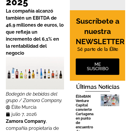
2025
La compañía alcanzó
también un EBITDA de
Suscríbete a
46,9 millones de euros, lo
nuestra
que refleja un
incremento del 6,1% en
NEWSLETTER
la rentabilidad del
Sé parte de la Élite
negocio
ME
SUSCRIBO
Últimas Noticias
Bodegón de bebidas del
ÉliteBAN
grupo / Zamora Company.
Venture
Capital
Élite Murcia
convierte
julio 7, 2026
Cartagena
en punto
Zamora Company
,
de
encuentro
compañía propietaria de