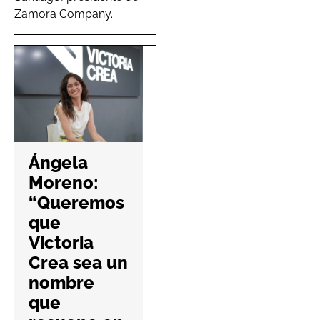
Zamora Company.
Hefame
refuerza la
Ángela
ciberseguri
Moreno:
dad de las
“Queremos
farmacias
que
con una
Victoria
nueva guía
Crea sea un
práctica
nombre
6 Agosto 2026
que
No Hay Comentari