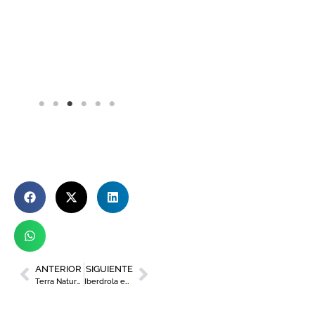
ANTERIOR
SIGUIENTE
Terra Natura Murcia celebra el tercer aniversario de los tres leones africanos nacidos en el parque
Iberdrola exhibe en Ikea su residencial Íkono Homes a escala real