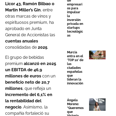
de
Licor 43, Ramón Bilbao o
empresari
os para
Martin Miller’s Gin
, entre
impulsar
otras marcas de vinos y
la
inversión
espirituosos premium, ha
privada en
startups
aprobado en Junta
tecnológic
General de Accionistas las
as
cuentas anuales
consolidadas de
2025
.
Murcia
entra en el
El grupo de bebidas
‘TOP 10’ de
premium
alcanzó en 2025
las
ciudades
un EBITDA de 46,9
españolas
millones de euros
con un
que
lideran la
beneficio neto de 20,7
innovación
millones
, que refleja un
incremento del 6,1% en
la rentabilidad del
Ángela
Moreno:
negocio
. Asimismo, la
“Queremos
que
compañía fortaleció su
Victoria