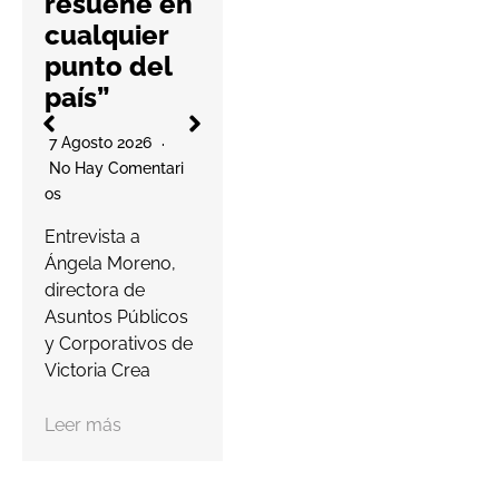
resuene en
Os
l
cualquier
La cooperativa
punto del
elabora un
país”
decálogo de
O
buenas prácticas
7 Agosto 2026
para ayudar a las
No Hay Comentari
farmacias a
Os
proteger…
a
Entrevista a
s
Ángela Moreno,
Leer más
c
directora de
Asuntos Públicos
y Corporativos de
Victoria Crea
Leer más