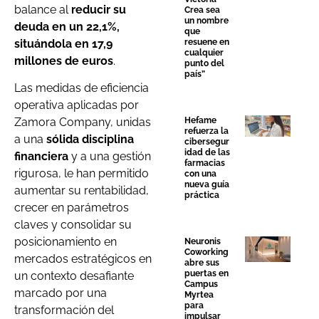
balance al
reducir su
Crea sea
un nombre
deuda en un 22,1%,
que
situándola en 17,9
resuene en
cualquier
millones de euros
.
punto del
país”
Las medidas de eficiencia
operativa aplicadas por
Hefame
Zamora Company, unidas
refuerza la
a una
sólida disciplina
cibersegur
idad de las
financiera
y a una gestión
farmacias
rigurosa, le han permitido
con una
nueva guía
aumentar su rentabilidad,
práctica
crecer en parámetros
claves y consolidar su
posicionamiento en
Neuronis
Coworking
mercados estratégicos en
abre sus
puertas en
un contexto desafiante
Campus
marcado por una
Myrtea
para
transformación del
impulsar