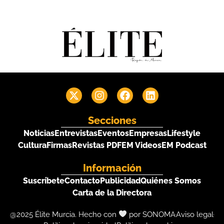
Secciones
Noticias
Entrevistas
Eventos
Empresas
Lifestyle
Cultura
Firmas
Revistas PDF
EM Videos
EM Podcast
Información
Suscríbete
Contacto
Publicidad
Quiénes Somos
Carta de la Directora
@2025 Élite Murcia. Hecho con
por SONOMA
Aviso legal