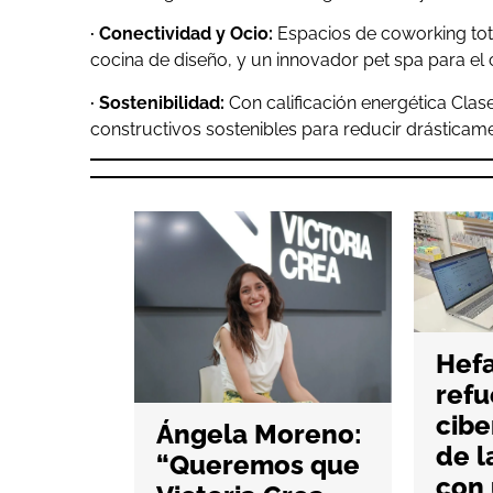
· Conectividad y Ocio:
Espacios de coworking tot
cocina de diseño, y un innovador pet spa para el
·
Sostenibilidad:
Con calificación energética Clase
constructivos sostenibles para reducir drásticam
Hef
tra en
refu
0’ de
cibe
Ángela Moreno:
des
de l
“Queremos que
s que
con