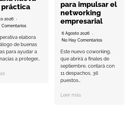
para impulsar el
 práctica
networking
to 2026
empresarial
 Comentarios
6 Agosto 2026
perativa elabora
No Hay Comentarios
álogo de buenas
cas para ayudar a
Este nuevo coworking,
macias a proteger…
que abrirá a finales de
septiembre, contará con
11 despachos, 36
ás
puestos…
Leer más