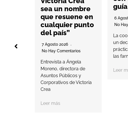
Victoria Crea
guía
sea un nombre
ón
que resuene en
6 Agos
cualquier punto
No Hay
rios
del país”
La coo
ional de
un dec
7 Agosto 2026
 e
prácti
No Hay Comentarios
026,
las far
 Scoutyn,
Entrevista a Ángela
pio…
Moreno, directora de
Leer m
Asuntos Públicos y
Corporativos de Victoria
Crea
Leer más