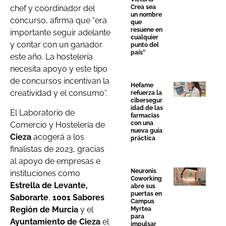
Crea sea
chef y coordinador del
un nombre
concurso, afirma que “era
que
resuene en
importante seguir adelante
cualquier
y contar con un ganador
punto del
país”
este año. La hostelería
necesita apoyo y este tipo
de concursos incentivan la
Hefame
creatividad y el consumo”.
refuerza la
cibersegur
idad de las
El Laboratorio de
farmacias
con una
Comercio y Hostelería de
nueva guía
Cieza
acogerá a los
práctica
finalistas de 2023, gracias
al apoyo de empresas e
Neuronis
instituciones como
Coworking
Estrella de Levante,
abre sus
puertas en
Saborarte
,
1001 Sabores
Campus
Región de Murcia
y el
Myrtea
para
Ayuntamiento de Cieza
el
impulsar