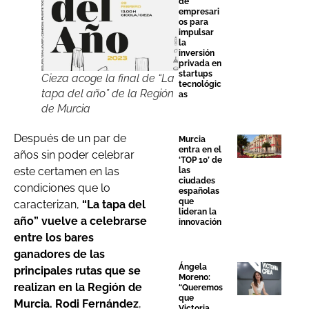
de
empresari
os para
impulsar
la
inversión
privada en
startups
Cieza acoge la final de “La
tecnológic
tapa del año” de la Región
as
de Murcia
Después de un par de
Murcia
entra en el
años sin poder celebrar
‘TOP 10’ de
este certamen en las
las
ciudades
condiciones que lo
españolas
que
caracterizan,
“La tapa del
lideran la
año” vuelve a celebrarse
innovación
entre los bares
ganadores de las
Ángela
principales rutas que se
Moreno:
realizan en la Región de
“Queremos
que
Murcia.
Rodi Fernández
,
Victoria