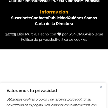
Cultura
Firmas
Revistas PDF
EM Videos
EM Podcast
Información
Suscríbete
Contacto
Publicidad
Quiénes Somos
Carta de la Directora
@2025 Élite Murcia. Hecho con
por SONOMA
Aviso legal
Política de privacidad
Política de cookies
Valoramos tu privacidad
Utilizamos cookies propias y de terceros para facilitar su
navegación en la página web, conocer cómo interactúas con