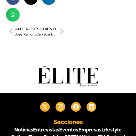
ANTERIOR
SIGUIENTE
Jose Ramón García Mateo, nominado a «Los + influyentes de los RRHH»
CaixaBank presenta un curso de la mano de Ferran Adrià y elBullifoundation
Secciones
Noticias
Entrevistas
Eventos
Empresas
Lifestyle