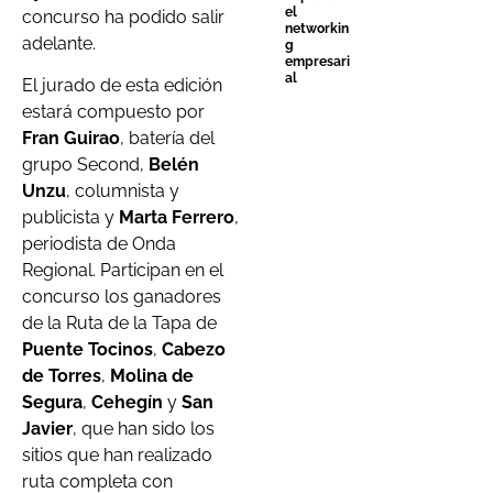
el
concurso ha podido salir
networkin
adelante.
g
empresari
al
El jurado de esta edición
estará compuesto por
Fran Guirao
, batería del
grupo Second,
Belén
Unzu
, columnista y
publicista y
Marta Ferrero
,
periodista de Onda
Regional. Participan en el
concurso los ganadores
de la Ruta de la Tapa de
Puente Tocinos
,
Cabezo
de Torres
,
Molina de
Segura
,
Cehegín
y
San
Javier
, que han sido los
sitios que han realizado
ruta completa con