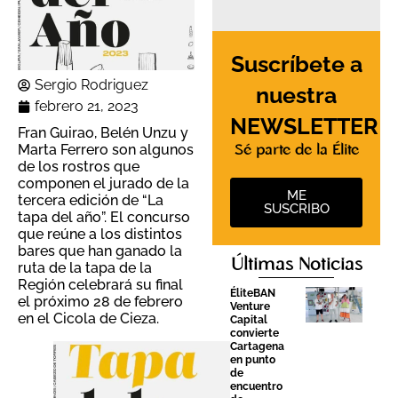
Suscríbete a
Sergio Rodriguez
nuestra
febrero 21, 2023
NEWSLETTER
Fran Guirao, Belén Unzu y
Marta Ferrero son algunos
Sé parte de la Élite
de los rostros que
componen el jurado de la
ME
tercera edición de “La
SUSCRIBO
tapa del año”. El concurso
que reúne a los distintos
bares que han ganado la
Últimas Noticias
ruta de la tapa de la
Región celebrará su final
ÉliteBAN
el próximo 28 de febrero
Venture
en el Cicola de Cieza.
Capital
convierte
Cartagena
en punto
de
encuentro