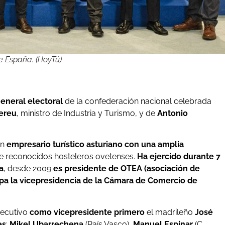
e España. (HoyTú)
neral electoral
de la confederación nacional celebrada
Hereu
, ministro de Industria y Turismo, y de
Antonio
un
empresario turístico asturiano con una amplia
de reconocidos hosteleros ovetenses.
Ha ejercido durante 7
a
, desde 2009
es presidente de OTEA (asociación de
a la vicepresidencia de la Cámara de Comercio de
jecutivo
como vicepresidente primero
el madrileño
José
es
:
Mikel Ubarrechena
(País Vasco),
Manuel Espinar
(C.