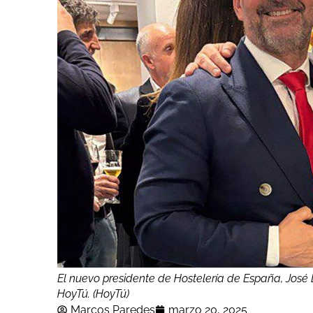
El nuevo presidente de Hostelería de España, José 
HoyTú. (HoyTú)
Marcos Paredes
marzo 20, 2025