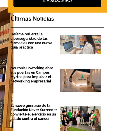
ME SUSCRIBO
Últimas Noticias
Hefame refuerza la
ciberseguridad de las
farmacias con una nueva
guía práctica
Neuronis Coworking abre
sus puertas en Campus
Myrtea para impulsar el
networking empresarial
El nuevo gimnasio de la
Fundación Never Surrender
convierte el ejercicio en un
aliado contra el cáncer