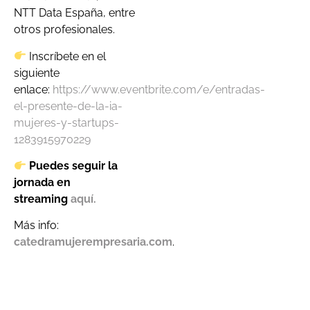
NTT Data España, entre
otros profesionales.
Inscríbete en el
siguiente
enlace:
https://www.eventbrite.com/e/entradas-
el-presente-de-la-ia-
mujeres-y-startups-
1283915970229
Puedes seguir la
jornada en
streaming
aquí.
Más info:
catedramujerempresaria.com
.