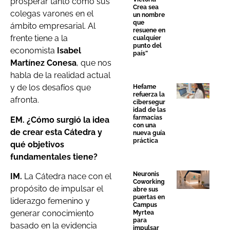
prosperar tanto como sus
Crea sea
colegas varones en el
un nombre
que
ámbito empresarial. Al
resuene en
frente tiene a la
cualquier
punto del
economista
Isabel
país”
Martínez Conesa
, que nos
habla de la realidad actual
y de los desafíos que
Hefame
refuerza la
afronta.
cibersegur
idad de las
farmacias
EM. ¿Cómo surgió la idea
con una
de crear esta Cátedra y
nueva guía
práctica
qué objetivos
fundamentales tiene?
Neuronis
IM.
La Cátedra nace con el
Coworking
propósito de impulsar el
abre sus
puertas en
liderazgo femenino y
Campus
generar conocimiento
Myrtea
para
basado en la evidencia
impulsar