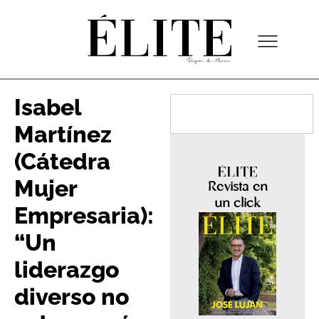
Isabel
Martínez
(Cátedra
Mujer
Revista en
un click
Empresaria):
“Un
liderazgo
diverso no