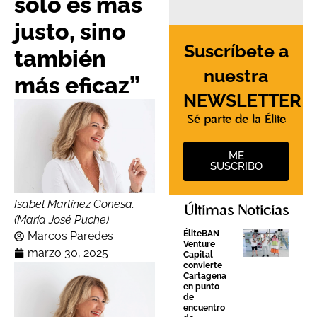
solo es más
justo, sino
Suscríbete a
también
nuestra
más eficaz”
NEWSLETTER
Sé parte de la Élite
ME
SUSCRIBO
Isabel Martínez Conesa.
Últimas Noticias
(María José Puche)
ÉliteBAN
Marcos Paredes
Venture
marzo 30, 2025
Capital
convierte
Cartagena
en punto
de
encuentro