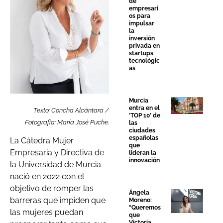
de
empresari
os para
impulsar
la
inversión
privada en
startups
tecnológic
as
Murcia
entra en el
Texto: Concha Alcántara /
‘TOP 10’ de
Fotografía: María José Puche.
las
ciudades
españolas
La Cátedra Mujer
que
Empresaria y Directiva de
lideran la
innovación
la Universidad de Murcia
nació en 2022 con el
objetivo de romper las
Ángela
barreras que impiden que
Moreno:
“Queremos
las mujeres puedan
que
Victoria