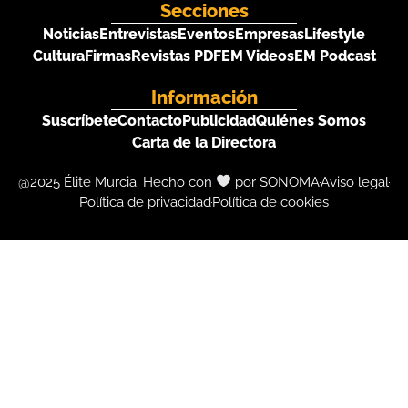
Secciones
Noticias
Entrevistas
Eventos
Empresas
Lifestyle
Cultura
Firmas
Revistas PDF
EM Videos
EM Podcast
Información
Suscríbete
Contacto
Publicidad
Quiénes Somos
Carta de la Directora
@2025 Élite Murcia. Hecho con
por SONOMA
Aviso legal
Política de privacidad
Política de cookies