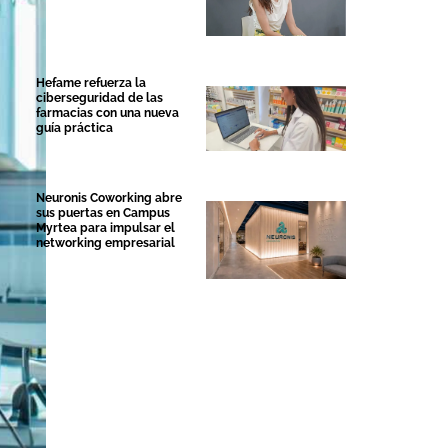
Hefame refuerza la
ciberseguridad de las
farmacias con una nueva
guía práctica
Neuronis Coworking abre
sus puertas en Campus
Myrtea para impulsar el
networking empresarial