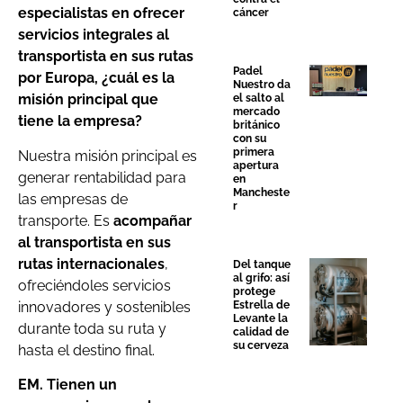
especialistas en ofrecer
cáncer
servicios integrales al
transportista en sus rutas
Padel
por Europa, ¿cuál es la
Nuestro da
misión principal que
el salto al
mercado
tiene la empresa?
británico
con su
primera
Nuestra misión principal es
apertura
generar rentabilidad para
en
Mancheste
las empresas de
r
transporte. Es
acompañar
al transportista en sus
rutas internacionales
,
Del tanque
al grifo: así
ofreciéndoles servicios
protege
innovadores y sostenibles
Estrella de
Levante la
durante toda su ruta y
calidad de
su cerveza
hasta el destino final.
EM. Tienen un