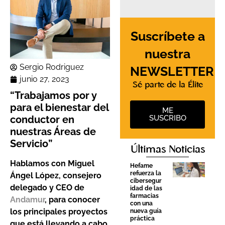
Suscríbete a
nuestra
Sergio Rodriguez
NEWSLETTER
junio 27, 2023
Sé parte de la Élite
“Trabajamos por y
para el bienestar del
ME
SUSCRIBO
conductor en
nuestras Áreas de
Servicio”
Últimas Noticias
Hablamos con Miguel
Hefame
refuerza la
Ángel López, consejero
cibersegur
delegado y CEO de
idad de las
farmacias
Andamur
, para conocer
con una
los principales proyectos
nueva guía
práctica
que está llevando a cabo