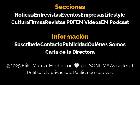
Secciones
Noticias
Entrevistas
Eventos
Empresas
Lifestyle
Cultura
Firmas
Revistas PDF
EM Videos
EM Podcast
Información
Suscríbete
Contacto
Publicidad
Quiénes Somos
Carta de la Directora
@2025 Élite Murcia. Hecho con
por SONOMA
Aviso legal
Política de privacidad
Política de cookies