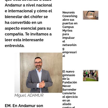
Andamur a nivel nacional
e internacional y cómo el
Neuronis
Coworking
bienestar del chófer se
abre sus
ha convertido en un
puertas en
Campus
aspecto esencial para su
Myrtea
compañía. Te invitamos a
para
impulsar
leer esta interesante
el
networkin
entrevista.
g
empresari
al
El nuevo
gimnasio
de la
Fundación
Never
Surrender
convierte
Miguel, ADAMUR
el ejercicio
en un
aliado
EM. En Andamur son
contra el