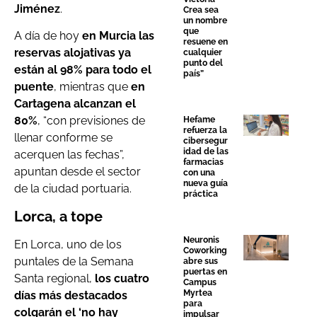
Jiménez
.
Crea sea
un nombre
que
A día de hoy
en Murcia
las
resuene en
reservas alojativas ya
cualquier
punto del
están al 98% para todo el
país”
puente
, mientras que
en
Cartagena alcanzan el
80%
, “con previsiones de
Hefame
refuerza la
llenar conforme se
cibersegur
idad de las
acerquen las fechas”,
farmacias
apuntan desde el sector
con una
nueva guía
de la ciudad portuaria.
práctica
Lorca, a tope
Neuronis
En Lorca, uno de los
Coworking
puntales de la Semana
abre sus
puertas en
Santa regional,
los cuatro
Campus
Myrtea
días más destacados
para
colgarán el ‘no hay
impulsar