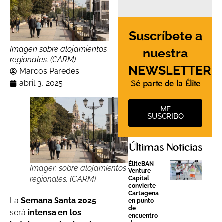
Suscríbete a
Imagen sobre alojamientos
nuestra
regionales. (CARM)
NEWSLETTER
Marcos Paredes
abril 3, 2025
Sé parte de la Élite
ME
SUSCRIBO
Últimas Noticias
ÉliteBAN
Imagen sobre alojamientos
Venture
regionales. (CARM)
Capital
convierte
Cartagena
La
Semana Santa 2025
en punto
de
será
intensa en los
encuentro