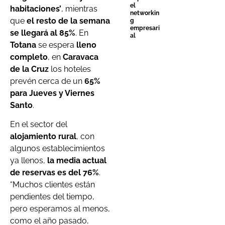
el
habitaciones’
, mientras
networkin
que
el resto de la semana
g
empresari
se llegará al 85%
. En
al
Totana
se espera
lleno
completo
, en
Caravaca
de la Cruz
los hoteles
prevén cerca de un
65%
para Jueves y Viernes
Santo
.
En el sector del
alojamiento rural
, con
algunos establecimientos
ya llenos,
la media actual
de reservas es del 76%
.
“Muchos clientes están
pendientes del tiempo,
pero esperamos al menos,
como el año pasado,