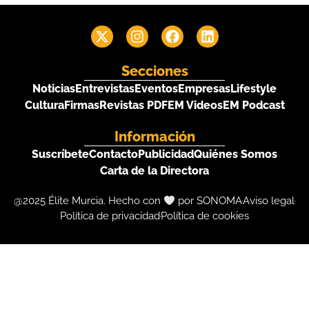
Secciones
Noticias
Entrevistas
Eventos
Empresas
Lifestyle
Cultura
Firmas
Revistas PDF
EM Videos
EM Podcast
Información
Suscríbete
Contacto
Publicidad
Quiénes Somos
Carta de la Directora
@2025 Élite Murcia. Hecho con
por SONOMA
Aviso legal
Política de privacidad
Política de cookies