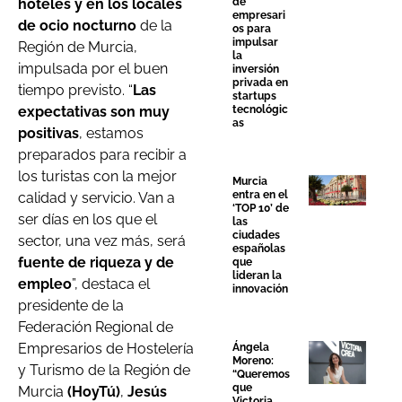
hoteles y en los locales
de
empresari
de ocio nocturno
de la
os para
impulsar
Región de Murcia,
la
impulsada por el buen
inversión
privada en
tiempo previsto. “
Las
startups
expectativas son muy
tecnológic
as
positivas
, estamos
preparados para recibir a
los turistas con la mejor
Murcia
entra en el
calidad y servicio. Van a
‘TOP 10’ de
ser días en los que el
las
ciudades
sector, una vez más, será
españolas
fuente de riqueza y de
que
lideran la
empleo
”, destaca el
innovación
presidente de la
Federación Regional de
Empresarios de Hostelería
Ángela
Moreno:
y Turismo de la Región de
“Queremos
que
Murcia
(HoyTú)
,
Jesús
Victoria