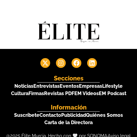
Secciones
Noticias
Entrevistas
Eventos
Empresas
Lifestyle
Cultura
Firmas
Revistas PDF
EM Videos
EM Podcast
Información
Suscríbete
Contacto
Publicidad
Quiénes Somos
Carta de la Directora
@2025 Élite Murcia. Hecho con
por SONOMA
Aviso legal