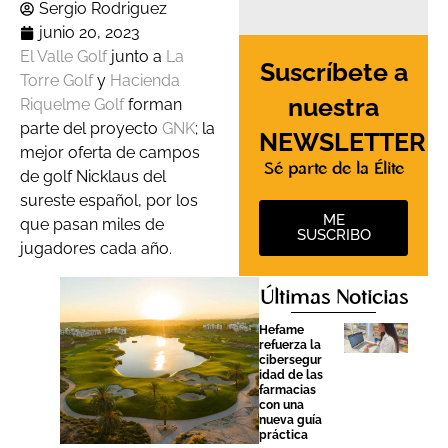
Sergio Rodriguez
junio 20, 2023
El Valle Golf
junto a
La
Suscríbete a
Torre Golf
y
Hacienda
nuestra
Riquelme Golf
forman
parte del proyecto
GNK
; la
NEWSLETTER
mejor oferta de campos
Sé parte de la Élite
de golf Nicklaus del
sureste español, por los
ME
que pasan miles de
SUSCRIBO
jugadores cada año.
Últimas Noticias
Hefame
refuerza la
cibersegur
idad de las
farmacias
con una
nueva guía
práctica