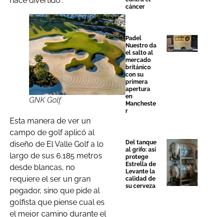
hace divertido”.
cáncer
Padel
Nuestro da
el salto al
mercado
británico
con su
primera
apertura
en
GNK Golf
Mancheste
r
Esta manera de ver un
campo de golf aplicó al
Del tanque
diseño de El Valle Golf a lo
al grifo: así
largo de sus 6.185 metros
protege
Estrella de
desde blancas, no
Levante la
requiere el ser un gran
calidad de
su cerveza
pegador, sino que pide al
golfista que piense cual es
el mejor camino durante el