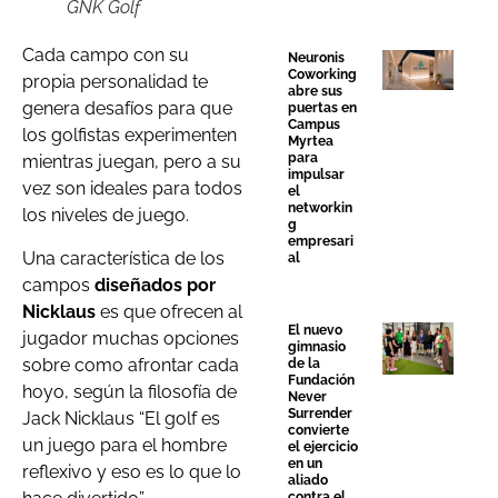
GNK Golf
Cada campo con su
Neuronis
Coworking
propia personalidad te
abre sus
genera desafíos para que
puertas en
Campus
los golfistas experimenten
Myrtea
para
mientras juegan, pero a su
impulsar
vez son ideales para todos
el
networkin
los niveles de juego.
g
empresari
Una característica de los
al
campos
diseñados por
Nicklaus
es que ofrecen al
El nuevo
jugador muchas opciones
gimnasio
sobre como afrontar cada
de la
Fundación
hoyo, según la filosofía de
Never
Surrender
Jack Nicklaus “El golf es
convierte
un juego para el hombre
el ejercicio
en un
reflexivo y eso es lo que lo
aliado
contra el