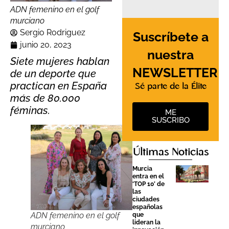
ADN femenino en el golf
murciano
Sergio Rodriguez
Suscríbete a
junio 20, 2023
nuestra
Siete mujeres hablan
NEWSLETTER
de un deporte que
practican en España
Sé parte de la Élite
más de 80.000
féminas.
ME
SUSCRIBO
Últimas Noticias
Murcia
entra en el
‘TOP 10’ de
las
ciudades
españolas
ADN femenino en el golf
que
lideran la
murciano