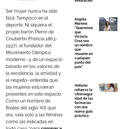
innovación
Ser mujer nunca ha sido
fácil. Tampoco en el
Ángela
Moreno:
deporte. Ni siquiera el
“Queremos
propio barón Pierre de
que
Victoria
Coubertin (Francia,1863-
Crea sea
1937), el fundador del
un nombre
que
Movimiento Olímpico
resuene en
cualquier
moderno -y de un espacio
punto del
basado en los valores de
país”
la excelencia, la amistad y
el respeto- entendía que
Hefame
las mujeres estuvieran
refuerza la
presentes en este espacio.
cibersegur
idad de las
Como un hombre de
farmacias
con una
finales del siglo XIX que
nueva guía
era, veía solo a las féminas
práctica
como las indicadas en
todo caso “para
coronar a