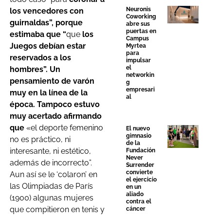
Neuronis
los vencedores con
Coworking
guirnaldas”, porque
abre sus
puertas en
estimaba que “
que
los
Campus
Juegos debían estar
Myrtea
para
reservados a los
impulsar
el
hombres”. Un
networkin
pensamiento de varón
g
empresari
muy en la línea de la
al
época. Tampoco estuvo
muy acertado afirmando
que
«el deporte femenino
El nuevo
gimnasio
no es práctico, ni
de la
interesante, ni estético,
Fundación
Never
además de incorrecto”.
Surrender
convierte
Aun así se le ‘colaron’ en
el ejercicio
las Olimpiadas de París
en un
aliado
(1900) algunas mujeres
contra el
que compitieron en tenis y
cáncer