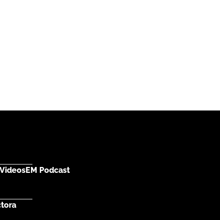
Videos
EM Podcast
ctora