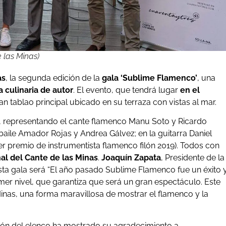
 las Minas)
as
, la segunda edición de la
gala ‘Sublime Flamenco’
, una
culinaria de autor
. El evento, que tendrá lugar
en el
an tablao principal ubicado en su terraza con vistas al mar.
, representando el cante flamenco Manu Soto y Ricardo
baile Amador Rojas y Andrea Gálvez; en la guitarra Daniel
er premio de instrumentista flamenco filón 2019). Todos con
nal del Cante de las Minas
.
Joaquín Zapata
, Presidente de la
sta gala será “El año pasado Sublime Flamenco fue un éxito 
imer nivel, que garantiza que será un gran espectáculo. Este
 Minas, una forma maravillosa de mostrar el flamenco y la
ción del elenco ha mostrado su agradecimiento a