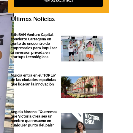
ME SUSCRIBO
Últimas Noticias
ÉliteBAN Venture Capital
convierte Cartagena en
punto de encuentro de
empresarios para impulsar
la inversión privada en
startups tecnológicas
Murcia entra en el ‘TOP 10’
de las ciudades españolas
que lideran la innovación
Ángela Moreno: “Queremos
que Victoria Crea sea un
nombre que resuene en
cualquier punto del país”