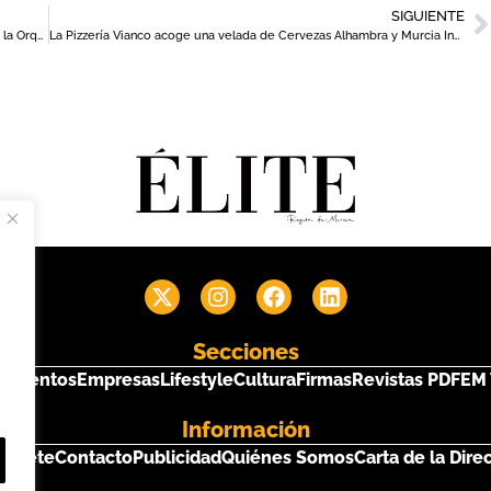
SIGUIENTE
El Auditorio regional celebra su 30 aniversario con el retorno de la Orquesta Nacional de España
La Pizzería Vianco acoge una velada de Cervezas Alhambra y Murcia Inspira
Secciones
s
Eventos
Empresas
Lifestyle
Cultura
Firmas
Revistas PDF
EM 
Información
críbete
Contacto
Publicidad
Quiénes Somos
Carta de la Dire