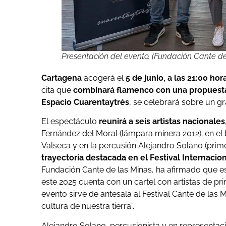
Presentación del evento. (Fundación Cante de
Cartagena
acogerá el
5 de junio, a las 21:00 hor
cita que
combinará flamenco con una propuesta 
Espacio Cuarentaytrés
, se celebrará sobre un gr
El espectáculo
reunirá a seis artistas nacionales
Fernández del Moral (lámpara minera 2012); en el 
Valseca y en la percusión Alejandro Solano (prim
trayectoria destacada en el Festival Internacio
Fundación Cante de las Minas, ha afirmado que e
este 2025 cuenta con un cartel con artistas de pr
evento sirve de antesala al Festival Cante de las
cultura de nuestra tierra”.
Alejandro Solano, percusionista y en representa