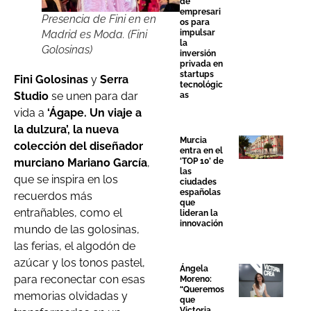
de
empresari
Presencia de Fini en en
os para
Madrid es Moda. (Fini
impulsar
la
Golosinas)
inversión
privada en
startups
Fini Golosinas
y
Serra
tecnológic
Studio
se unen para dar
as
vida a
‘Ágape. Un viaje a
la dulzura’, la nueva
Murcia
colección del diseñador
entra en el
murciano Mariano García
,
‘TOP 10’ de
las
que se inspira en los
ciudades
españolas
recuerdos más
que
entrañables, como el
lideran la
innovación
mundo de las golosinas,
las ferias, el algodón de
azúcar y los tonos pastel,
Ángela
para reconectar con esas
Moreno:
“Queremos
memorias olvidadas y
que
Victoria