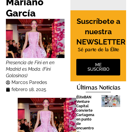
Mariano
García
Suscríbete a
nuestra
NEWSLETTER
Sé parte de la Élite
Presencia de Fini en en
ME
Madrid es Moda. (Fini
SUSCRIBO
Golosinas)
Marcos Paredes
Últimas Noticias
febrero 18, 2025
ÉliteBAN
Venture
Capital
convierte
Cartagena
en punto
de
encuentro