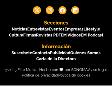
Secciones
Noticias
Entrevistas
Eventos
Empresas
Lifestyle
Cultura
Firmas
Revistas PDF
EM Videos
EM Podcast
Información
Suscríbete
Contacto
Publicidad
Quiénes Somos
Carta de la Directora
@2025 Élite Murcia. Hecho con
por SONOMA
Aviso legal
Política de privacidad
Política de cookies