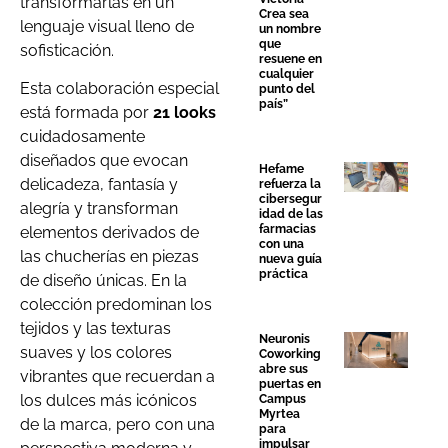
transformarlas en un
Crea sea
lenguaje visual lleno de
un nombre
que
sofisticación.
resuene en
cualquier
Esta colaboración especial
punto del
país”
está formada por
21 looks
cuidadosamente
diseñados que evocan
Hefame
delicadeza, fantasía y
refuerza la
cibersegur
alegría y transforman
idad de las
farmacias
elementos derivados de
con una
las chucherías en piezas
nueva guía
práctica
de diseño únicas. En la
colección predominan los
tejidos y las texturas
Neuronis
suaves y los colores
Coworking
abre sus
vibrantes que recuerdan a
puertas en
los dulces más icónicos
Campus
Myrtea
de la marca, pero con una
para
impulsar