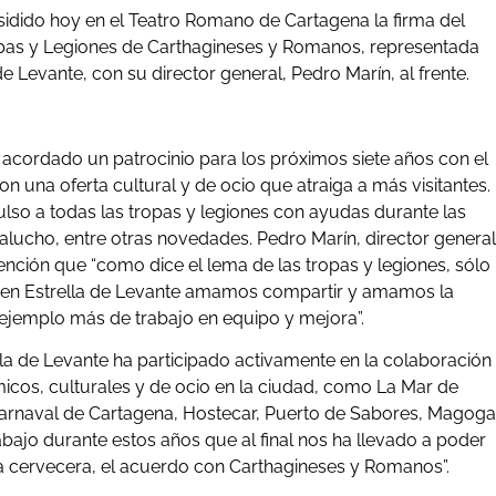
sidido hoy en el Teatro Romano de Cartagena la firma del
opas y Legiones de Carthagineses y Romanos, representada
e Levante, con su director general, Pedro Marín, al frente.
acordado un patrocinio para los próximos siete años con el
n una oferta cultural y de ocio que atraiga a más visitantes.
lso a todas las tropas y legiones con ayudas durante las
alucho, entre otras novedades. Pedro Marín, director general
ención que “como dice el lema de las tropas y legiones, sólo
 y en Estrella de Levante amamos compartir y amamos la
n ejemplo más de trabajo en equipo y mejora”.
lla de Levante ha participado activamente en la colaboración
micos, culturales y de ocio en la ciudad, como La Mar de
l Carnaval de Cartagena, Hostecar, Puerto de Sabores, Magoga
rabajo durante estos años que al final nos ha llevado a poder
a cervecera, el acuerdo con Carthagineses y Romanos”.