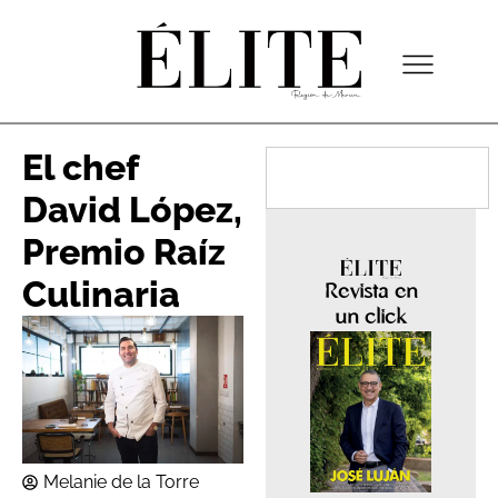
El chef
David López,
Premio Raíz
Culinaria
Revista en
un click
Melanie de la Torre