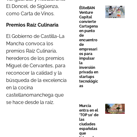
El Doncel, de Sigüenza,
ÉliteBAN
Venture
como Carta de Vinos.
Capital
convierte
Premios Raíz Culinaria
Cartagena
en punto
de
El Gobierno de Castilla-La
encuentro
Mancha convoca los
de
empresari
premios Raíz Culinaria,
os para
herederos de los premios
impulsar
la
Miguel de Cervantes, para
inversión
privada en
reconocer la calidad y la
startups
búsqueda de la excelencia
tecnológic
as
en la cocina
castellanomanchega que
se hace desde la raíz.
Murcia
entra en el
‘TOP 10’ de
las
ciudades
españolas
que