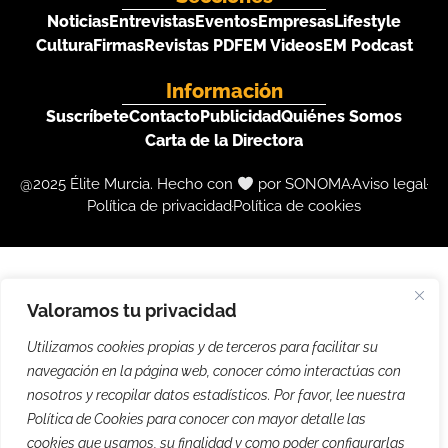
Noticias
Entrevistas
Eventos
Empresas
Lifestyle
Cultura
Firmas
Revistas PDF
EM Videos
EM Podcast
Información
Suscríbete
Contacto
Publicidad
Quiénes Somos
Carta de la Directora
@2025 Élite Murcia. Hecho con
por SONOMA
Aviso legal
Política de privacidad
Política de cookies
Valoramos tu privacidad
Utilizamos cookies propias y de terceros para facilitar su
navegación en la página web, conocer cómo interactúas con
nosotros y recopilar datos estadísticos. Por favor, lee nuestra
Política de Cookies para conocer con mayor detalle las
cookies que usamos, su finalidad y como poder configurarlas