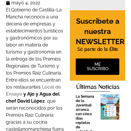
mayo 4, 2022
El Gobierno de Castilla-La
Mancha reconoce a una
Suscríbete a
decena de empresas y
nuestra
establecimientos turísticos
y gastronómicos por su
NEWSLETTER
labor en materia de
Sé parte de la Élite
turismo y gastronomía en
la entrega de los Premios
ME
Regionales de Turismo y
SUSCRIBO
los Premios Raíz Culinaria.
Entre ellos se encuentran
Últimas Noticias
los restaurantes
Local de
Ensayo
y Ajo y Agua del
La Semana
chef David López
, que
de la
Juventud
serán reconocidos por los
arranca
con cinco
Premios Raíz Culinaria
días
gracias a su cocina
repletos
de
castellanomanchega fuera