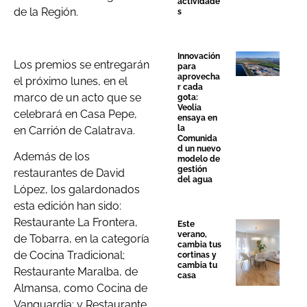
actividade
de la Región.
s
Innovación
Los premios se entregarán
para
aprovecha
el próximo lunes, en el
r cada
marco de un acto que se
gota:
Veolia
celebrará en Casa Pepe,
ensaya en
la
en Carrión de Calatrava.
Comunida
d un nuevo
Además de los
modelo de
gestión
restaurantes de David
del agua
López, los galardonados
esta edición han sido:
Restaurante La Frontera,
Este
verano,
de Tobarra, en la categoría
cambia tus
de Cocina Tradicional;
cortinas y
cambia tu
Restaurante Maralba, de
casa
Almansa, como Cocina de
Vanguardia; y Restaurante