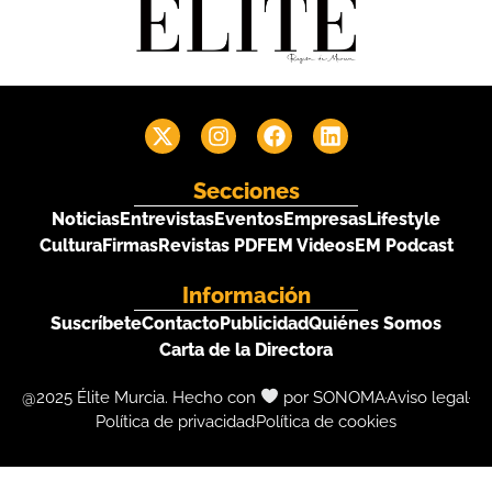
Secciones
Noticias
Entrevistas
Eventos
Empresas
Lifestyle
Cultura
Firmas
Revistas PDF
EM Videos
EM Podcast
Información
Suscríbete
Contacto
Publicidad
Quiénes Somos
Carta de la Directora
@2025 Élite Murcia. Hecho con
por SONOMA
Aviso legal
Política de privacidad
Política de cookies