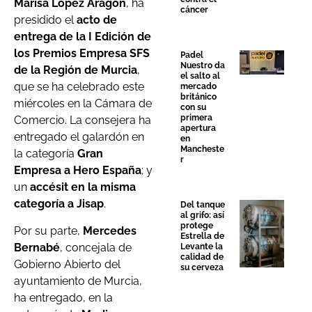
Marisa López Aragón
, ha
cáncer
presidido el
acto de
entrega de la I Edición de
los Premios Empresa SFS
Padel
Nuestro da
de la Región de Murcia
,
el salto al
que se ha celebrado este
mercado
británico
miércoles en la Cámara de
con su
primera
Comercio. La consejera ha
apertura
entregado el galardón en
en
Mancheste
la categoría
Gran
r
Empresa a Hero España
; y
un
accésit en la misma
categoría a Jisap
.
Del tanque
al grifo: así
protege
Por su parte,
Mercedes
Estrella de
Bernabé
, concejala de
Levante la
calidad de
Gobierno Abierto del
su cerveza
ayuntamiento de Murcia,
ha entregado, en la