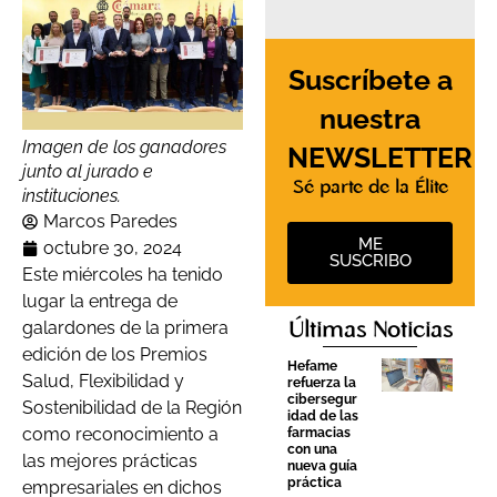
Suscríbete a
nuestra
Imagen de los ganadores
NEWSLETTER
junto al jurado e
Sé parte de la Élite
instituciones.
Marcos Paredes
ME
octubre 30, 2024
SUSCRIBO
Este miércoles ha tenido
lugar la entrega de
galardones de la primera
Últimas Noticias
edición de los Premios
Hefame
Salud, Flexibilidad y
refuerza la
cibersegur
Sostenibilidad de la Región
idad de las
como reconocimiento a
farmacias
con una
las mejores prácticas
nueva guía
práctica
empresariales en dichos