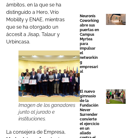
ámbitos, en la que se ha
distinguido a Hero, Vrio
Neuronis
Mobility y ENAE, mientras
Coworking
abre sus
que se ha otorgado un
puertas en
áccesit a Jisap, Talaur y
Campus
Myrtea
Urbincasa.
para
impulsar
el
networkin
g
empresari
al
El nuevo
gimnasio
de la
Imagen de los ganadores
Fundación
Never
junto al jurado e
Surrender
instituciones.
convierte
el ejercicio
en un
La consejera de Empresa,
aliado
contra el