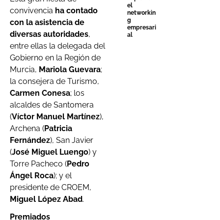
el
convivencia
ha contado
networkin
g
con la asistencia de
empresari
diversas autoridades
,
al
entre ellas la delegada del
Gobierno en la Región de
Murcia,
Mariola Guevara
;
la consejera de Turismo,
Carmen Conesa
; los
alcaldes de Santomera
(
Víctor Manuel Martínez
),
Archena (
Patricia
Fernández
), San Javier
(
José Miguel Luengo
) y
Torre Pacheco (
Pedro
Ángel Roca
); y el
presidente de CROEM,
Miguel López Abad
.
Premiados