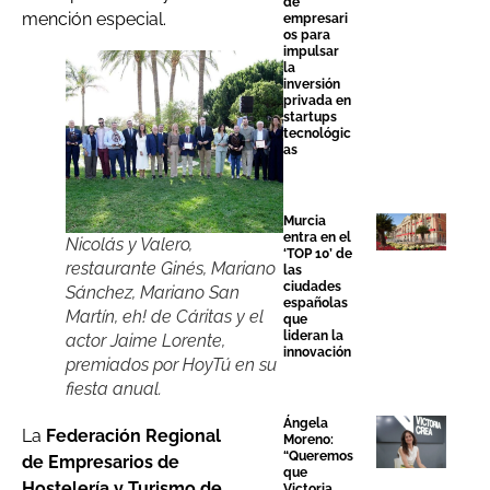
de
mención especial.
empresari
os para
impulsar
la
inversión
privada en
startups
tecnológic
as
Murcia
entra en el
Nicolás y Valero,
‘TOP 10’ de
restaurante Ginés, Mariano
las
ciudades
Sánchez, Mariano San
españolas
Martín, eh! de Cáritas y el
que
lideran la
actor Jaime Lorente,
innovación
premiados por HoyTú en su
fiesta anual.
Ángela
La
Federación Regional
Moreno:
“Queremos
de Empresarios de
que
Hostelería y Turismo de
Victoria