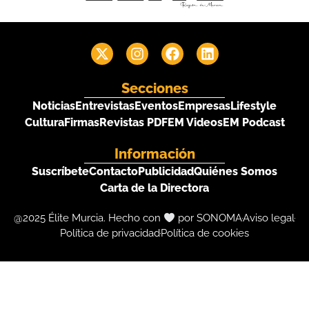
Secciones
Noticias
Entrevistas
Eventos
Empresas
Lifestyle
Cultura
Firmas
Revistas PDF
EM Videos
EM Podcast
Información
Suscríbete
Contacto
Publicidad
Quiénes Somos
Carta de la Directora
@2025 Élite Murcia. Hecho con
por SONOMA
Aviso legal
Política de privacidad
Política de cookies