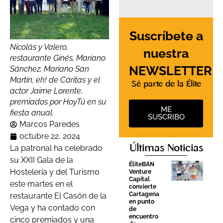
Suscríbete a
Nicolás y Valero,
nuestra
restaurante Ginés, Mariano
NEWSLETTER
Sánchez, Mariano San
Martín, eh! de Cáritas y el
Sé parte de la Élite
actor Jaime Lorente,
premiados por HoyTú en su
ME
fiesta anual.
SUSCRIBO
Marcos Paredes
octubre 22, 2024
Últimas Noticias
La patronal ha celebrado
su XXII Gala de la
ÉliteBAN
Hostelería y del Turismo
Venture
Capital
este martes en el
convierte
Cartagena
restaurante El Casón de la
en punto
Vega y ha contado con
de
encuentro
cinco premiados y una