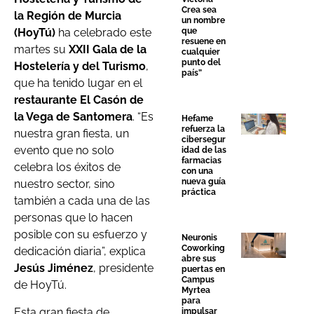
Crea sea
la Región de Murcia
un nombre
que
(HoyTú)
ha celebrado este
resuene en
martes su
XXII Gala de la
cualquier
punto del
Hostelería y del Turismo
,
país”
que ha tenido lugar en el
restaurante El Casón de
la Vega de Santomera
. “Es
Hefame
refuerza la
nuestra gran fiesta, un
cibersegur
evento que no solo
idad de las
farmacias
celebra los éxitos de
con una
nueva guía
nuestro sector, sino
práctica
también a cada una de las
personas que lo hacen
posible con su esfuerzo y
Neuronis
Coworking
dedicación diaria”, explica
abre sus
Jesús Jiménez
, presidente
puertas en
Campus
de HoyTú.
Myrtea
para
Esta gran fiesta de
impulsar