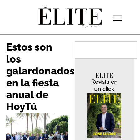
Estos son
los
galardonados
en la fiesta
Revista en
un click
anual de
HoyTú