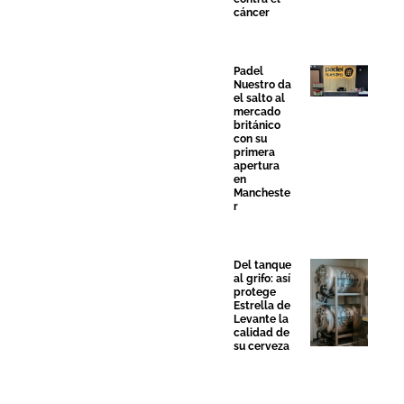
cáncer
Padel
Nuestro da
el salto al
mercado
británico
con su
primera
apertura
en
Mancheste
r
Del tanque
al grifo: así
protege
Estrella de
Levante la
calidad de
su cerveza