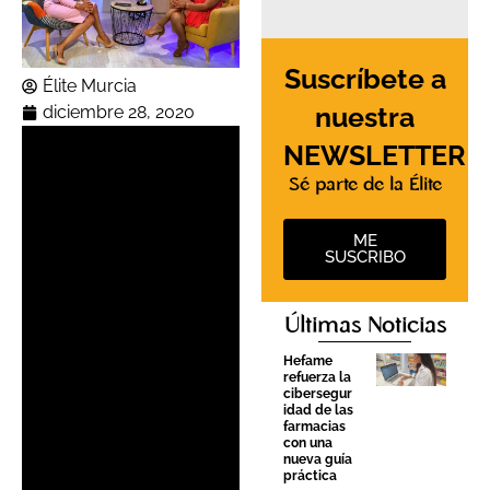
Suscríbete a
Élite Murcia
nuestra
diciembre 28, 2020
NEWSLETTER
Sé parte de la Élite
ME
SUSCRIBO
Últimas Noticias
Hefame
refuerza la
cibersegur
idad de las
farmacias
con una
nueva guía
práctica