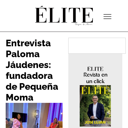
Entrevista
Paloma
Jáudenes:
fundadora
Revista en
un click
de Pequeña
Moma