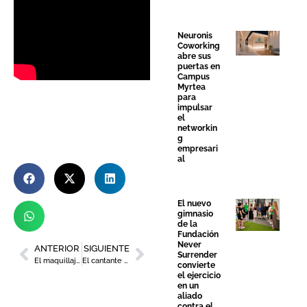
Neuronis
Coworking
abre sus
puertas en
Campus
Myrtea
para
impulsar
el
networkin
g
empresari
al
El nuevo
gimnasio
de la
Fundación
Never
ANTERIOR
SIGUIENTE
Surrender
El maquillaje perfecto para estas Navidades by Yohanna Montano
El cantante Flavio Fernández proclamado ‘Murciano del año 2020’
convierte
el ejercicio
en un
aliado
contra el