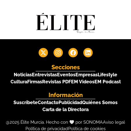
Secciones
Noticias
Entrevistas
Eventos
Empresas
Lifestyle
Cultura
Firmas
Revistas PDF
EM Videos
EM Podcast
Información
Suscríbete
Contacto
Publicidad
Quiénes Somos
Carta de la Directora
@2025 Élite Murcia. Hecho con
por SONOMA
Aviso legal
Política de privacidad
Política de cookies