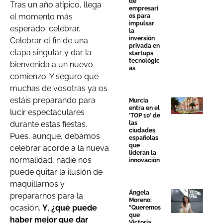
de
Tras un año atípico, llega
empresari
el momento más
os para
impulsar
esperado: celebrar.
la
inversión
Celebrar el fin de una
privada en
etapa singular y dar la
startups
tecnológic
bienvenida a un nuevo
as
comienzo. Y seguro que
muchas de vosotras ya os
estáis preparando para
Murcia
entra en el
lucir espectaculares
‘TOP 10’ de
las
durante estas fiestas.
ciudades
Pues, aunque, debamos
españolas
que
celebrar acorde a la nueva
lideran la
normalidad, nadie nos
innovación
puede quitar la ilusión de
maquillarnos y
Ángela
prepararnos para la
Moreno:
ocasión.
Y, ¿qué puede
“Queremos
que
haber mejor que dar
Victoria