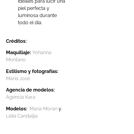
ideales para lucir una
piel perfecta y
luminosa durante
todo el día.
Créditos:
Maquillaje:
Yohanna
Montano
Estilismo y fotografías:
María José
Agencia de modelos:
Agencia Kara
Modelos:
María Moran
y
Lidia Candalija