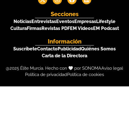
Secciones
Noticias
Entrevistas
Eventos
Empresas
Lifestyle
Cultura
Firmas
Revistas PDF
EM Videos
EM Podcast
Información
Suscríbete
Contacto
Publicidad
Quiénes Somos
Carta de la Directora
@2025 Élite Murcia. Hecho con
por SONOMA
Aviso legal
Política de privacidad
Política de cookies