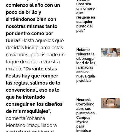
Crea sea
comienzo al año con un
un nombre
poco de brillo y
que
resuene en
sintiéndonos bien con
cualquier
nosotras mismas tanto
punto del
país”
por dentro como por
fuera?
Hasta aquellas que
decidáis lucir pijama estas
Hefame
navidades, podéis darle un
refuerza la
cibersegur
toque de color a vuestra
idad de las
farmacias
mirada.
“Durante estas
con una
fiestas hay que romper
nueva guía
práctica
las reglas, salirnos de lo
convencional, eso es lo
que he intentado
Neuronis
conseguir en los diseños
Coworking
abre sus
de mis maquillajes”,
puertas en
Campus
comenta Yohanna
Myrtea
Montano (maquilladora
para
impulsar