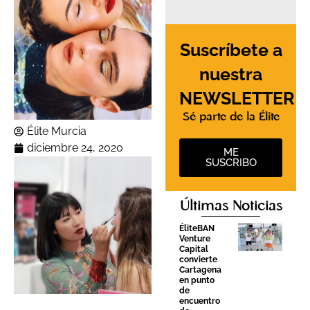
Suscríbete a
nuestra
NEWSLETTER
Sé parte de la Élite
Élite Murcia
diciembre 24, 2020
ME
SUSCRIBO
Últimas Noticias
ÉliteBAN
Venture
Capital
convierte
Cartagena
en punto
de
encuentro