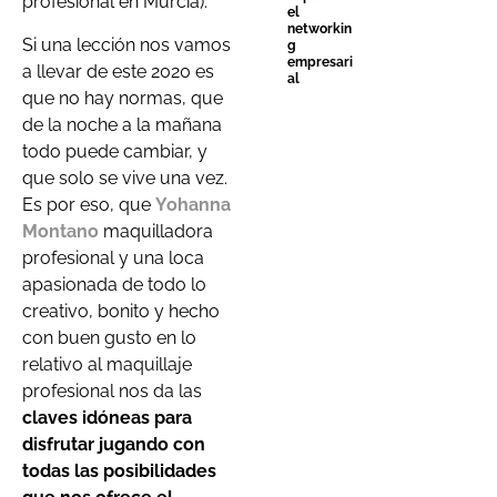
profesional en Murcia).
el
networkin
Si una lección nos vamos
g
empresari
a llevar de este 2020 es
al
que no hay normas, que
de la noche a la mañana
todo puede cambiar, y
que solo se vive una vez.
Es por eso, que
Yohanna
Montano
maquilladora
profesional y una loca
apasionada de todo lo
creativo, bonito y hecho
con buen gusto en lo
relativo al maquillaje
profesional nos da las
claves idóneas para
disfrutar jugando con
todas las posibilidades