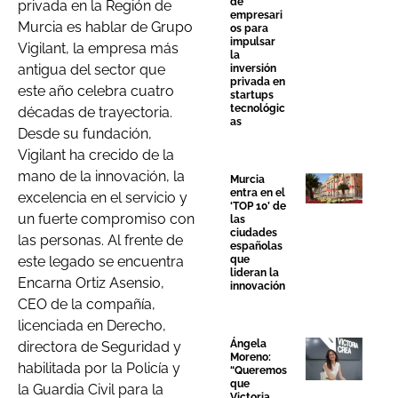
de
privada en la Región de
empresari
Murcia es hablar de Grupo
os para
impulsar
Vigilant, la empresa más
la
antigua del sector que
inversión
privada en
este año celebra cuatro
startups
tecnológic
décadas de trayectoria.
as
Desde su fundación,
Vigilant ha crecido de la
mano de la innovación, la
Murcia
entra en el
excelencia en el servicio y
‘TOP 10’ de
un fuerte compromiso con
las
ciudades
las personas. Al frente de
españolas
este legado se encuentra
que
lideran la
Encarna Ortiz Asensio,
innovación
CEO de la compañía,
licenciada en Derecho,
Ángela
directora de Seguridad y
Moreno:
habilitada por la Policía y
“Queremos
que
la Guardia Civil para la
Victoria