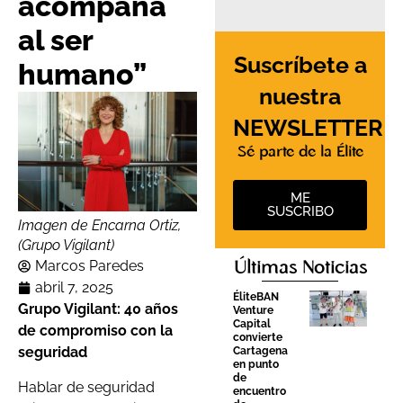
acompaña
al ser
Suscríbete a
humano”
nuestra
NEWSLETTER
Sé parte de la Élite
ME
SUSCRIBO
Imagen de Encarna Ortiz,
(Grupo Vigilant)
Marcos Paredes
Últimas Noticias
abril 7, 2025
ÉliteBAN
Grupo Vigilant: 40 años
Venture
Capital
de compromiso con la
convierte
seguridad
Cartagena
en punto
de
Hablar de seguridad
encuentro