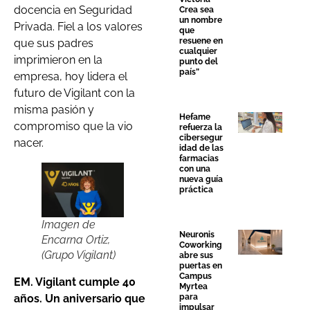
docencia en Seguridad
Crea sea
un nombre
Privada. Fiel a los valores
que
resuene en
que sus padres
cualquier
imprimieron en la
punto del
país”
empresa, hoy lidera el
futuro de Vigilant con la
misma pasión y
Hefame
compromiso que la vio
refuerza la
cibersegur
nacer.
idad de las
farmacias
con una
nueva guía
práctica
Imagen de
Neuronis
Encarna Ortiz,
Coworking
(Grupo Vigilant)
abre sus
puertas en
Campus
EM. Vigilant cumple 40
Myrtea
años. Un aniversario que
para
impulsar