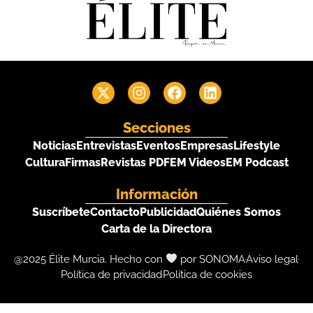
Secciones
Noticias
Entrevistas
Eventos
Empresas
Lifestyle
Cultura
Firmas
Revistas PDF
EM Videos
EM Podcast
Información
Suscríbete
Contacto
Publicidad
Quiénes Somos
Carta de la Directora
@2025 Élite Murcia. Hecho con
por SONOMA
Aviso legal
Política de privacidad
Política de cookies