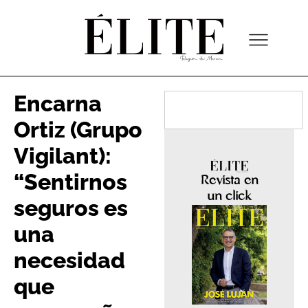
Encarna
Ortiz (Grupo
Vigilant):
“Sentirnos
Revista en
un click
seguros es
una
necesidad
que