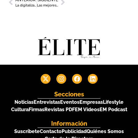
La digitalización aplicada a la gestión de personas centrará el III Foro Cátedra Dirección Humana
Las mejores hamburguesas llegarán a Lorca con la celebración del ‘Acho Burger Land’
Secciones
Noticias
Entrevistas
Eventos
Empresas
Lifestyle
Cultura
Firmas
Revistas PDF
EM Videos
EM Podcast
Información
Suscríbete
Contacto
Publicidad
Quiénes Somos