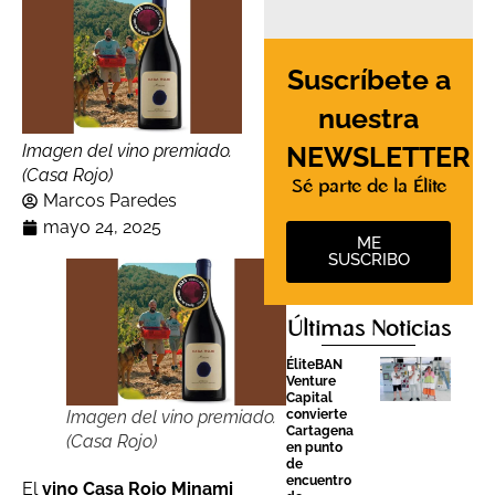
Suscríbete a
nuestra
NEWSLETTER
Imagen del vino premiado.
(Casa Rojo)
Sé parte de la Élite
Marcos Paredes
mayo 24, 2025
ME
SUSCRIBO
Últimas Noticias
ÉliteBAN
Venture
Capital
Imagen del vino premiado.
convierte
Cartagena
(Casa Rojo)
en punto
de
encuentro
El
vino Casa Rojo Minami