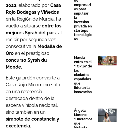
de
2022
, elaborado por
Casa
empresari
os para
Rojo Bodegas y Viñedos
impulsar
la
en la Región de Murcia, ha
inversión
vuelto a situarse
entre los
privada en
startups
mejores Syrah del país
, al
tecnológic
recibir por segunda vez
as
consecutiva la
Medalla de
Oro
en el prestigioso
Murcia
concurso Syrah du
entra en el
Monde
.
‘TOP 10’ de
las
ciudades
Este galardón convierte a
españolas
que
Casa Rojo Minami no solo
lideran la
en una referencia
innovación
destacada dentro de la
escena vinícola nacional,
Ángela
sino también en un
Moreno:
símbolo de constancia y
“Queremos
que
excelencia
.
Victoria