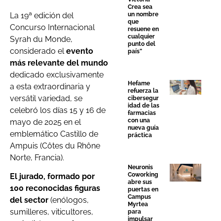
Crea sea
La 19ª edición del
un nombre
que
Concurso Internacional
resuene en
cualquier
Syrah du Monde,
punto del
considerado el
evento
país”
más relevante del mundo
dedicado exclusivamente
Hefame
a esta extraordinaria y
refuerza la
versátil variedad, se
cibersegur
idad de las
celebró los días 15 y 16 de
farmacias
con una
mayo de 2025 en el
nueva guía
emblemático Castillo de
práctica
Ampuis (Côtes du Rhône
Norte, Francia).
Neuronis
Coworking
El jurado, formado por
abre sus
100 reconocidas figuras
puertas en
Campus
del sector
(enólogos,
Myrtea
sumilleres, viticultores,
para
impulsar