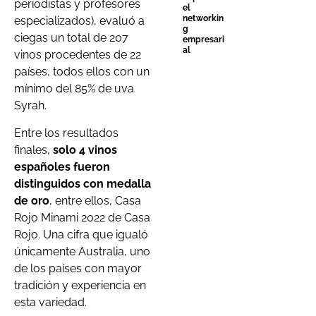
periodistas y profesores
el
networkin
especializados), evaluó a
g
ciegas un total de 207
empresari
al
vinos procedentes de 22
países, todos ellos con un
mínimo del 85% de uva
Syrah.
Entre los resultados
finales,
solo 4 vinos
españoles fueron
distinguidos con medalla
de oro
, entre ellos, Casa
Rojo Minami 2022 de Casa
Rojo. Una cifra que igualó
únicamente Australia, uno
de los países con mayor
tradición y experiencia en
esta variedad.