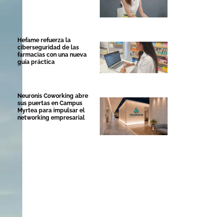
Hefame refuerza la
ciberseguridad de las
farmacias con una nueva
guía práctica
Neuronis Coworking abre
sus puertas en Campus
Myrtea para impulsar el
networking empresarial