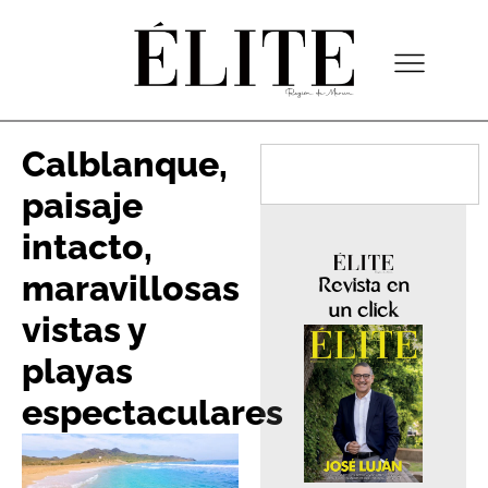
Calblanque,
paisaje
intacto,
maravillosas
Revista en
un click
vistas y
playas
espectaculares