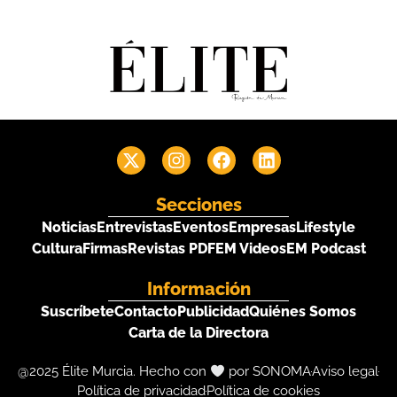
Secciones
Noticias
Entrevistas
Eventos
Empresas
Lifestyle
Cultura
Firmas
Revistas PDF
EM Videos
EM Podcast
Información
Suscríbete
Contacto
Publicidad
Quiénes Somos
Carta de la Directora
@2025 Élite Murcia. Hecho con
por SONOMA
Aviso legal
Política de privacidad
Política de cookies