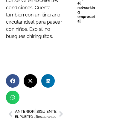
conserva en excelentes
el
condiciones. Cuenta
networkin
g
también con un itinerario
empresari
circular ideal para pasear
al
con niños. Eso sí, no
busques chiringuitos.
ANTERIOR
SIGUIENTE
EL PUERTO DE CARTAGENA, ANFITRIÓN DE LUJO
Restaurante Pecado, en pleno corazón de Murcia