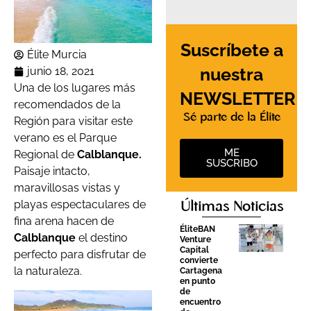
Suscríbete a
Élite Murcia
nuestra
junio 18, 2021
Una de los lugares más
NEWSLETTER
recomendados de la
Sé parte de la Élite
Región para visitar este
verano es el Parque
ME
Regional de
Calblanque.
SUSCRIBO
Paisaje intacto,
maravillosas vistas y
playas espectaculares de
Últimas Noticias
fina arena hacen de
ÉliteBAN
Calblanque
el destino
Venture
Capital
perfecto para disfrutar de
convierte
la naturaleza.
Cartagena
en punto
de
encuentro