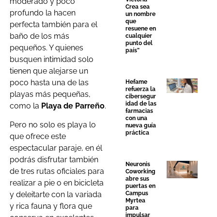
moderado y poco
Crea sea
profundo la hacen
un nombre
que
perfecta también para el
resuene en
baño de los más
cualquier
punto del
pequeños. Y quienes
país”
busquen intimidad solo
tienen que alejarse un
poco hasta una de las
Hefame
refuerza la
playas más pequeñas,
cibersegur
idad de las
como la
Playa de Parreño
.
farmacias
con una
Pero no solo es playa lo
nueva guía
práctica
que ofrece este
espectacular paraje, en él
podrás disfrutar también
Neuronis
de tres rutas oficiales para
Coworking
abre sus
realizar a pie o en bicicleta
puertas en
y deleitarte con la variada
Campus
Myrtea
y rica fauna y flora que
para
impulsar