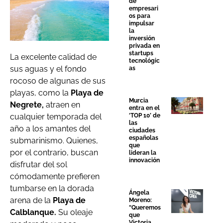
de
empresari
os para
impulsar
la
inversión
privada en
startups
La excelente calidad de
tecnológic
sus aguas y el fondo
as
rocoso de algunas de sus
playas, como la
Playa de
Murcia
Negrete,
atraen en
entra en el
‘TOP 10’ de
cualquier temporada del
las
año a los amantes del
ciudades
españolas
submarinismo. Quienes,
que
por el contrario, buscan
lideran la
innovación
disfrutar del sol
cómodamente prefieren
tumbarse en la dorada
Ángela
arena de la
Playa de
Moreno:
“Queremos
Calblanque.
Su oleaje
que
Victoria