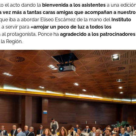
rto el acto dando la
bienvenida a los asistentes
a una edició
a vez más a tantas caras amigas que acompañan a nuestro
ma que iba a abordar Eliseo Escámez de la mano del
Instituto
 a servir para
«arrojar un poco de luz a todos los
ra al protagonista, Ponce ha
agradecido a los patrocinadores
la Región.