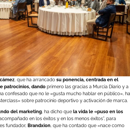
scámez
, que ha arrancado
su ponencia, centrada en el
de patrocinios, dando
primero las gracias a Murcia Diario y a
e ha confesado que no le «gusta mucho hablar en público», h
sterclass» sobre patrocinio deportivo y activación de marca.
undo del marketing
, ha dicho que
la vida le «puso en los
«acompañado en los éxitos y en los menos éxitos”, para
 es fundador,
Brandxion
, que ha contado que «nace como