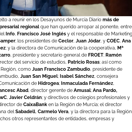
lto a reunir en los Desayunos de Murcia Diario
más de
resarial regional
que han querido arropar al ponente, entre
del
Info
,
Francisco José Inglés
y el responsable de Marketing
Samper
; los presidentes de
Ceclor
,
Juan Jódar
, y
COEC
,
Ana
uez
; y la directora de Comunicación de la cooperativa,
Mª
carro
, presidente y secretario general de
FROET
;
Ramón
rector del servicio de estudios,
Patricio Rosas
; así como
a Región, como
Juan Francisco Zambudio
, presidente de
 Zambudio,
Juan San Miguel
;
Isabel Sánchez
, consejera
e Comunicación de
Hidrogea
;
Inmaculada Fernández
,
ancesc Abad
, director gerente de
Amusal
;
Ana Pardo,
PwC
,
Javier Celdrán
; y directivos de colegios profesionales y
 director de
CaixaBank
en la Región de Murcia; el director
ana del
Sabadell
,
Carmelo Vera
, y la directora para la Región
uchos otros representantes de entidades, empresas y