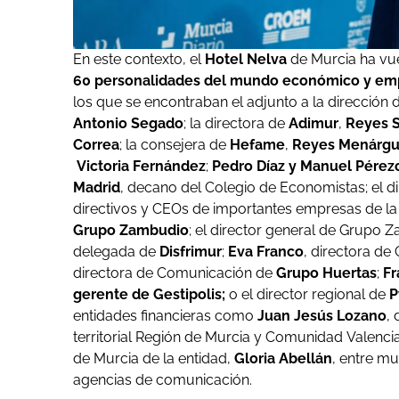
En este contexto, el
Hotel Nelva
de Murcia ha vue
60 personalidades del mundo económico y emp
los que se encontraban el adjunto a la dirección 
Antonio Segado
; la directora de
Adimur
,
Reyes 
Correa
; la consejera de
Hefame
,
Reyes Menárg
Victoria Fernández
;
Pedro Díaz y Manuel Pérez
Madrid
, decano del Colegio de Economistas; el di
directivos y CEOs de importantes empresas de l
Grupo Zambudio
; el director general de Grupo
delegada de
Disfrimur
;
Eva Franco
, directora d
directora de Comunicación de
Grupo Huertas
;
Fr
gerente de Gestipolis;
o el director regional de
entidades financieras como
Juan Jesús Lozano
,
territorial Región de Murcia y Comunidad Valenci
de Murcia de la entidad,
Gloria Abellán
, entre m
agencias de comunicación.