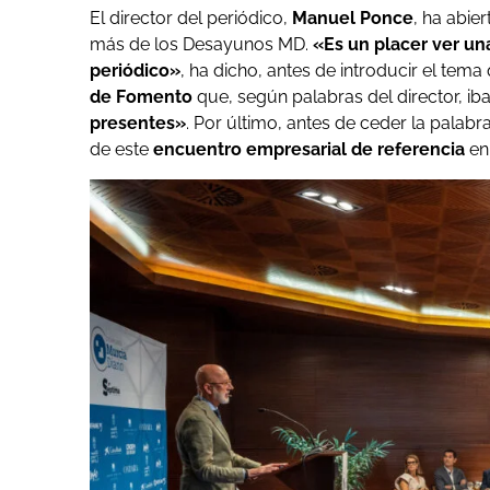
El director del periódico,
Manuel Ponce
, ha abie
más de los Desayunos MD.
«Es un placer ver un
periódico»
, ha dicho, antes de introducir el te
de Fomento
que, según palabras del director, iba
presentes»
. Por último, antes de ceder la palab
de este
encuentro empresarial de referencia
en 