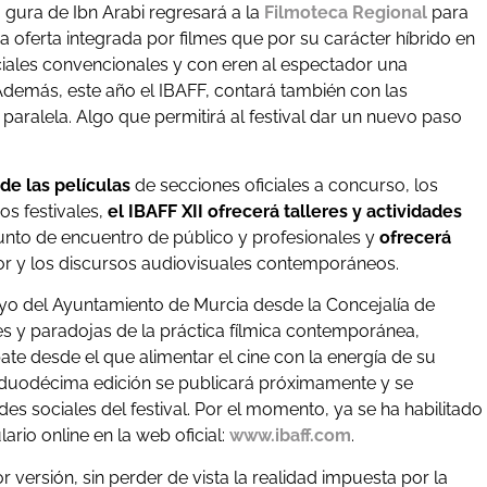
la gura de Ibn Arabi regresará a la
Filmoteca Regional
para
 oferta integrada por filmes que por su carácter híbrido en
erciales convencionales y con eren al espectador una
Además, este año el IBAFF, contará también con las
aralela. Algo que permitirá al festival dar un nuevo paso
de las películas
de secciones oficiales a concurso, los
os festivales,
el IBAFF XII ofrecerá talleres y actividades
nto de encuentro de público y profesionales y
ofrecerá
tor y los discursos audiovisuales contemporáneos.
oyo del Ayuntamiento de Murcia desde la Concejalía de
s y paradojas de la práctica fílmica contemporánea,
te desde el que alimentar el cine con la energía de su
a duodécima edición se publicará próximamente y se
es sociales del festival. Por el momento, ya se ha habilitado
ario online en la web oficial:
www.ibaff.com
.
 versión, sin perder de vista la realidad impuesta por la