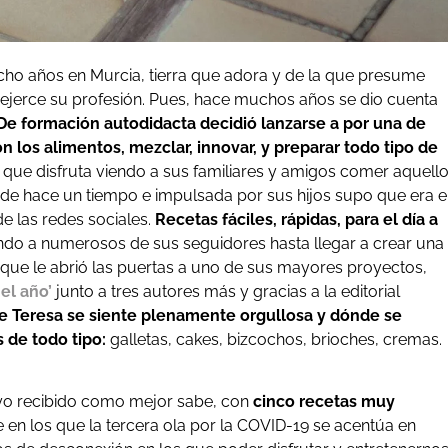
cho años en Murcia, tierra que adora y de la que presume
 ejerce su profesión. Pues, hace muchos años se dio cuenta
De formación autodidacta decidió lanzarse a por una de
 los alimentos, mezclar, innovar, y preparar todo tipo de
que disfruta viendo a sus familiares y amigos comer aquell
esde hace un tiempo e impulsada por sus hijos supo que era e
e las redes sociales.
Recetas fáciles, rápidas, para el día a
do a numerosos de sus seguidores hasta llegar a crear una
ue le abrió las puertas a uno de sus mayores proyectos,
el año’
junto a tres autores más y gracias a la editorial
ue Teresa se siente plenamente orgullosa y dónde se
 de todo tipo:
galletas, cakes, bizcochos, brioches, cremas.
oyo recibido como mejor sabe, con
cinco recetas muy
n los que la tercera ola por la COVID-19 se acentúa en