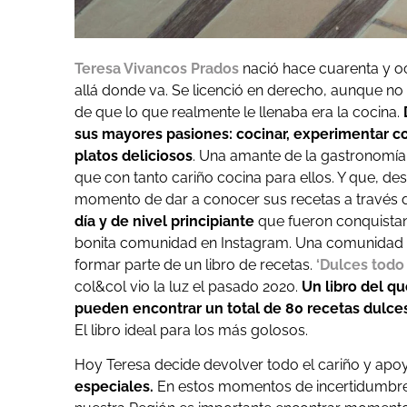
Teresa Vivancos Prados
nació hace cuarenta y o
allá donde va. Se licenció en derecho, aunque no
de que lo que realmente le llenaba era la cocina.
sus mayores pasiones: cocinar, experimentar con
platos deliciosos
. Una amante de la gastronomía 
que con tanto cariño cocina para ellos. Y que, d
momento de dar a conocer sus recetas a través d
día y de nivel principiante
que fueron conquistan
bonita comunidad en Instagram. Una comunidad q
formar parte de un libro de recetas.
‘
Dulces todo 
col&col vio la luz el pasado 2020.
Un libro del q
pueden encontrar un total de 80 recetas dulces
El libro ideal para los más golosos.
Hoy Teresa decide devolver todo el cariño y ap
especiales.
En estos momentos de incertidumbre e